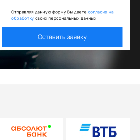
Отправляя данную форму Вы даете
согласие на
обработку
своих персональных данных
ования
Trade In как первый взнос
Оставить заявку
+ дополнительная скидка