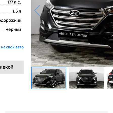
177 л.с.
1.6 л
едорожник
Черный
на свой авто
кидкой