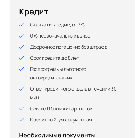
Кредит
Ставка по кредиту от 7%
0% первоначальный взнос
Досрочное погашение без штрафа
Срок кредита до 8 лет
Госпрограммы льготного
автокредитования
Ответ кредитного отдела в течении 30
мин
Свыше 11 банков-партнеров
Кредит по 2-ум документам
Необходимые документы