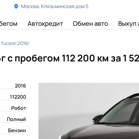
Москва, Клязьминская дом 5
бегом
Автокредит
Обмен авто
Выкуп 
 Tucson 2016г
г с пробегом 112 200 км
за 1 
2016
112200
Робот
Полный
Бензин