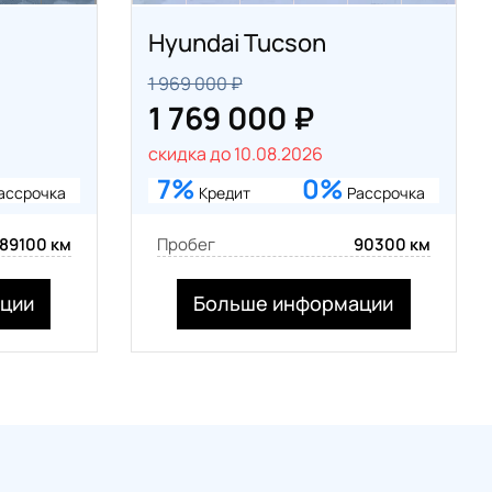
Hyundai Tucson
1 969 000 ₽
1 769 000 ₽
скидка до 10.08.2026
7%
0%
ассрочка
Кредит
Рассрочка
89100 км
Пробег
90300 км
ции
Больше информации