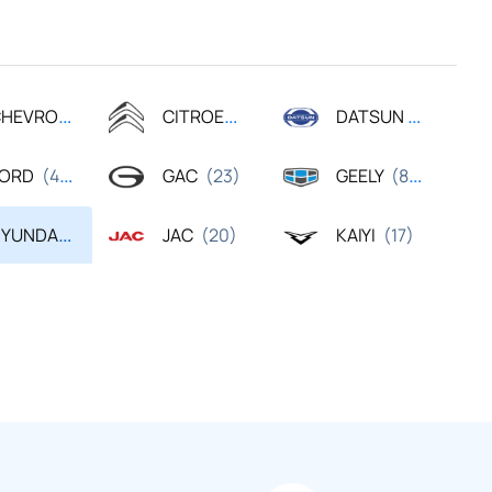
HEVROLET
CITROEN
DATSUN
(23)
(66)
(44)
FORD
GAC
GEELY
(443)
(23)
(83)
YUNDAI
JAC
KAIYI
(436)
(20)
(17)
ISSAN
RENAULT
SKODA
(190)
(155)
(145)