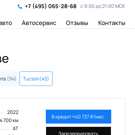
+7 (495) 065-28-68
с 9:00 до 21:00 МСК
авто
Автосервис
Отзывы
Контакты
ве
ris
(94)
Tucson
(45)
2022
В кредит ≈40 737 ₽/мес.
4 700 км
AT
Зарезервировать