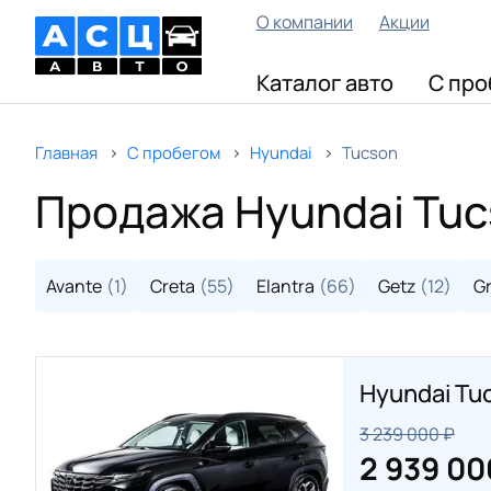
О компании
Акции
Каталог авто
С про
Главная
С пробегом
Hyundai
Tucson
Продажа Hyundai Tuc
Avante
(1)
Creta
(55)
Elantra
(66)
Getz
(12)
Gr
Hyundai Tu
3 239 000 ₽
2 939 00