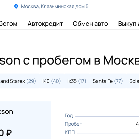
Москва, Клязьминская дом 5
бегом
Автокредит
Обмен авто
Выкуп 
son с пробегом в Моск
and Starex
(29)
i40
(40)
ix35
(17)
Santa Fe
(77)
Sola
cson
Год
Пробег
4
0 ₽
КПП