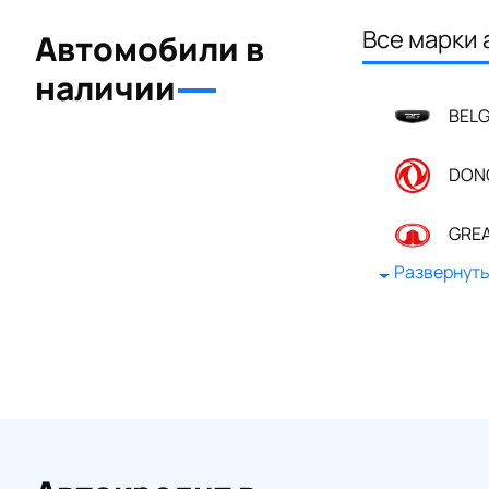
Все марки 
Автомобили в
наличии
BEL
DONG
GREAT
Развернут
KIA
SUZ