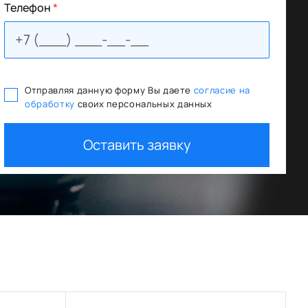
Телефон
*
Отправляя данную форму Вы даете
согласие на
обработку
своих персональных данных
Кредит от 7% годовых
Оставить заявку
11 банков-партнеров