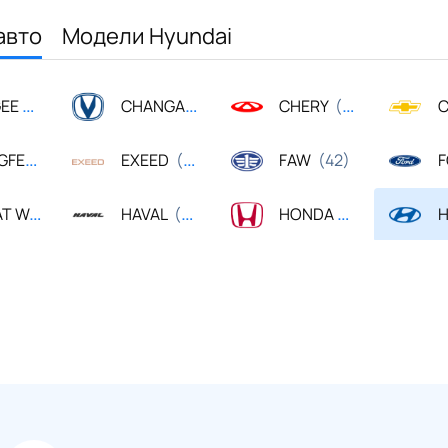
авто
Модели Hyundai
GEE
CHANGAN
CHERY
C
(10)
(74)
(116)
FENG
EXEED
FAW
(19)
(62)
(42)
 WALL
HAVAL
HONDA
H
(28)
(69)
(99)
ь
MAZDA
MITSUBISHI
N
(602)
(219)
(149)
UKI
TOYOTA
VOLKSWAGEN
(86)
(216)
(164)
.