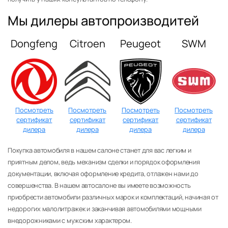
Мы дилеры автопроизводитей
Dongfeng
Citroen
Peugeot
SWM
Посмотреть
Посмотреть
Посмотреть
Посмотреть
сертификат
сертификат
сертификат
сертификат
дилера
дилера
дилера
дилера
Покупка автомобиля в нашем салоне станет для вас легким и
приятным делом, ведь механизм сделки и порядок оформления
документации, включая оформление кредита, отлажен нами до
совершенства. В нашем автосалоне вы имеете возможность
приобрести автомобили различных марок и комплектаций, начиная от
недорогих малолитражек и заканчивая автомобилями мощными
внедорожниками с мужским характером.