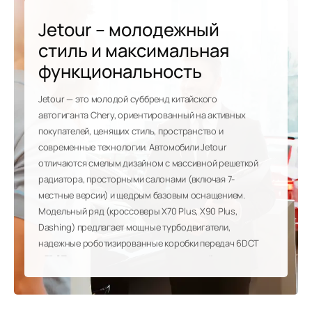
Jetour – молодежный
стиль и максимальная
функциональность
Jetour — это молодой суббренд китайского
автогиганта Chery, ориентированный на активных
покупателей, ценящих стиль, пространство и
современные технологии. Автомобили Jetour
отличаются смелым дизайном с массивной решеткой
радиатора, просторными салонами (включая 7-
местные версии) и щедрым базовым оснащением.
Модельный ряд (кроссоверы X70 Plus, X90 Plus,
Dashing) предлагает мощные турбодвигатели,
надежные роботизированные коробки передач 6DCT
и 7DCT, а также продвинутые мультимедийные
системы с большими экранами. Jetour — это
идеальный баланс цены, размера и возможностей
для большой семьи или активного образа жизни. В