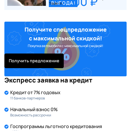
80 000 ₽
ВЫГОДА!
Trade-In.
Получите спецпредложение
с максимальной скидкой!
Покупка автомобиля с максимальной скидкой!
Получить предложение
Экспресс заявка на кредит
Кредит от 7% годовых
11 банков-партнеров
Начальный взнос 0%
Возможность рассрочки
Госпрограммы льготного кредитования