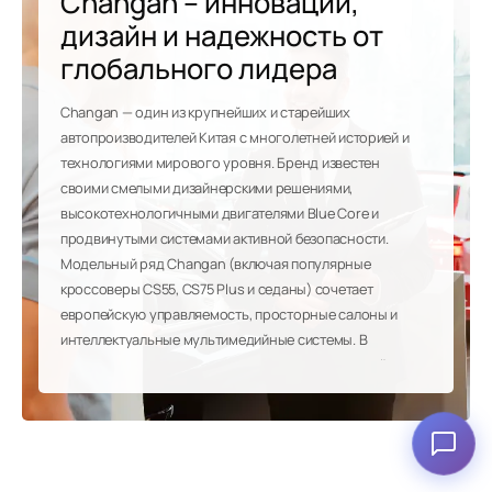
Changan – инновации,
дизайн и надежность от
глобального лидера
Changan — один из крупнейших и старейших
автопроизводителей Китая с многолетней историей и
технологиями мирового уровня. Бренд известен
своими смелыми дизайнерскими решениями,
высокотехнологичными двигателями Blue Core и
продвинутыми системами активной безопасности.
Модельный ряд Changan (включая популярные
кроссоверы CS55, CS75 Plus и седаны) сочетает
европейскую управляемость, просторные салоны и
интеллектуальные мультимедийные системы. В
нашем автосалоне вы можете оценить идеальный
баланс премиальных опций и доступной цены.
Changan — это уверенный выбор для тех, кто ценит
стиль, современные технологии и проверенное
качество.