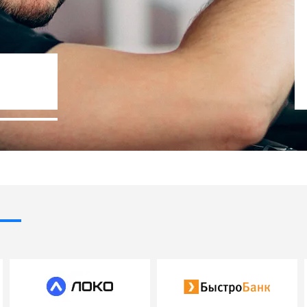
%
Госпрограммы льг
- 10% стоимости авто