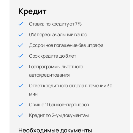
Кредит
Ставка по кредиту от 7%
0% первоначальный взнос
Досрочное погашение без штрафа
Срок кредита до 8 лет
Госпрограммы льготного
автокредитования
Ответ кредитного отдела в течении 30
мин
Свыше 11 банков-партнеров
Кредит по 2-ум документам
Необходимые документы