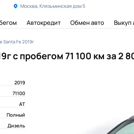
Москва, Клязьминская дом 5
бегом
Автокредит
Обмен авто
Выкуп 
i Santa Fe 2019г
19г с пробегом 71 100 км
за 2 
2019
71100
AT
Полный
Дизель