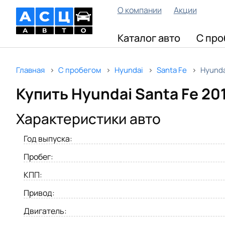
О компании
Акции
Каталог авто
С про
Главная
С пробегом
Hyundai
Santa Fe
Hyunda
Купить Hyundai Santa Fe 20
Характеристики авто
Год выпуска:
Пробег:
КПП:
Привод:
Двигатель: