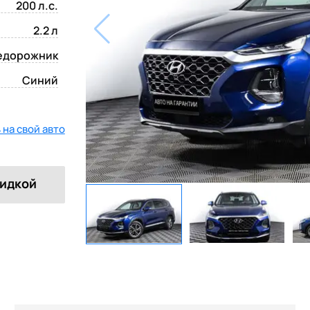
200 л.с.
2.2 л
едорожник
Синий
на свой авто
кидкой