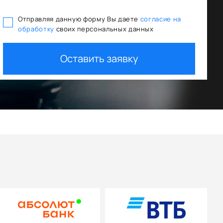
Отправляя данную форму Вы даете
согласие на
обработку
своих персональных данных
отного кредитования
Trade In как перв
Оставить заявку
+ дополнительная скидк