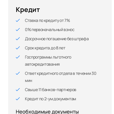
Кредит
Ставка по кредиту от 7%
0% первоначальный взнос
Досрочное погашение без штрафа
Срок кредита до 8 лет
Госпрограммы льготного
автокредитования
Ответ кредитного отдела в течении 30
мин
Свыше 11 банков-партнеров
Кредит по 2-ум документам
Необходимые документы