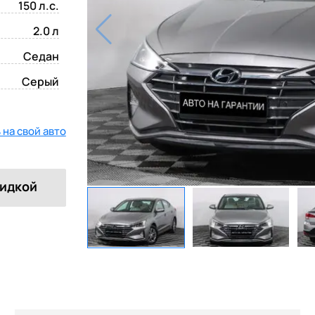
150 л.с.
2.0 л
Седан
Серый
на свой авто
кидкой