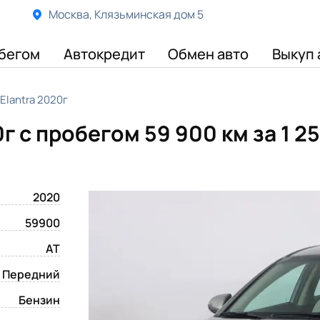
Москва, Клязьминская дом 5
бегом
Автокредит
Обмен авто
Выкуп 
Elantra 2020г
0г с пробегом 59 900 км
за 1 2
2020
59900
AT
Передний
Бензин