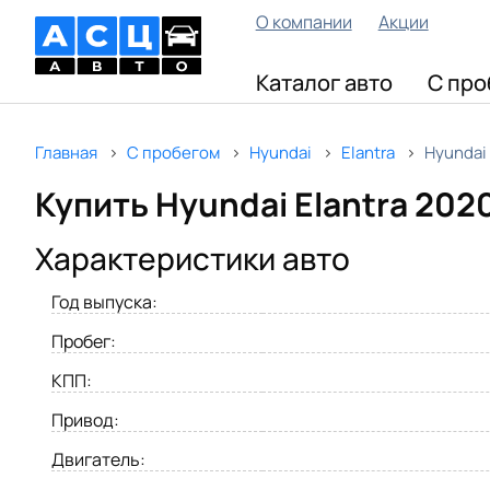
О компании
Акции
Каталог авто
С про
Главная
С пробегом
Hyundai
Elantra
Hyundai 
Купить Hyundai Elantra 202
Характеристики авто
Год выпуска:
Пробег:
КПП:
Привод:
Двигатель: