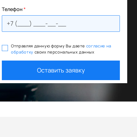
Телефон
*
Отправляя данную форму Вы даете
согласие на
обработку
своих персональных данных
итования
Trade In как первый взнос
Оставить заявку
+ дополнительная скидка