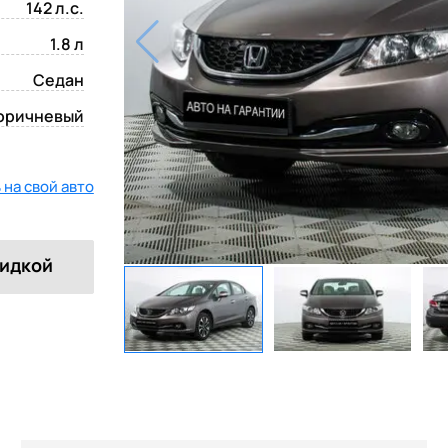
142 л.с.
1.8 л
Седан
оричневый
на свой авто
кидкой