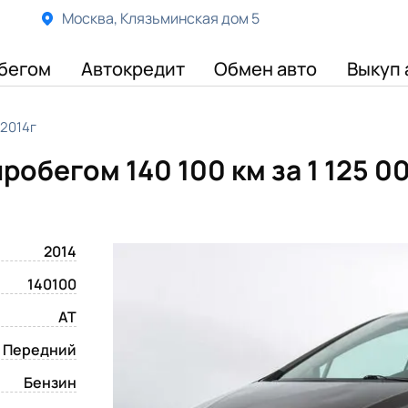
Москва, Клязьминская дом 5
бегом
Автокредит
Обмен авто
Выкуп 
 2014г
 пробегом 140 100 км
за 1 125 0
2014
140100
AT
Передний
Бензин