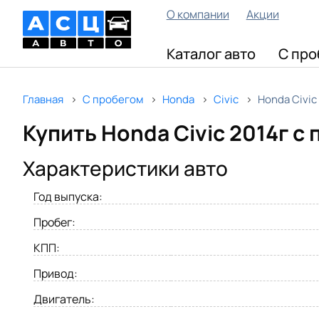
О компании
Акции
Каталог авто
С про
Главная
С пробегом
Honda
Civic
Honda Civic
Купить Honda Civic 2014г с
Характеристики авто
Год выпуска:
Пробег:
КПП:
Привод:
Двигатель: