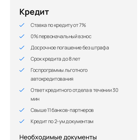
Кредит
Ставка по кредиту от 7%
0% первоначальный взнос
Досрочное погашение без штрафа
Срок кредита до 8 лет
Госпрограммы льготного
автокредитования
Ответ кредитного отдела в течении 30
мин
Свыше 11 банков-партнеров
Кредит по 2-ум документам
Необходимые документы