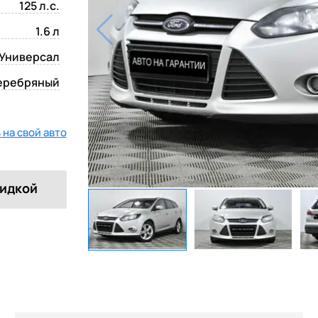
125 л.с.
1.6 л
Универсал
еребряный
на свой авто
кидкой