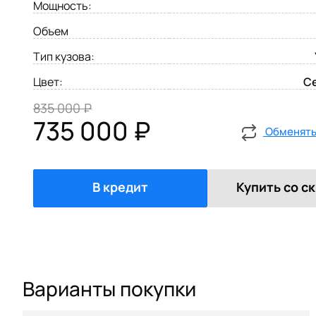
Мощность:
Объем
Тип кузова:
Цвет:
С
835 000 ₽
735 000 ₽
Обменять 
В кредит
Купить со с
Варианты покупки