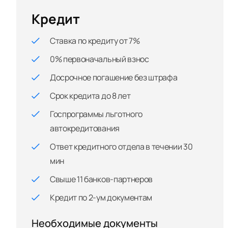
Кредит
Ставка по кредиту от 7%
0% первоначальный взнос
Досрочное погашение без штрафа
Срок кредита до 8 лет
Госпрограммы льготного
автокредитования
Ответ кредитного отдела в течении 30
мин
Свыше 11 банков-партнеров
Кредит по 2-ум документам
Необходимые документы