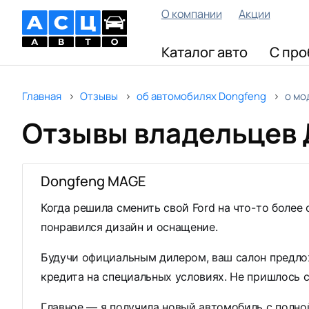
О компании
Акции
Каталог авто
С про
Главная
Отзывы
об автомобилях Dongfeng
о мо
Отзывы владельцев 
Dongfeng MAGE
Когда решила сменить свой Ford на что-то боле
понравился дизайн и оснащение.
Будучи официальным дилером, ваш салон предло
кредита на специальных условиях. Не пришлось с
Главное — я получила новый автомобиль с полной