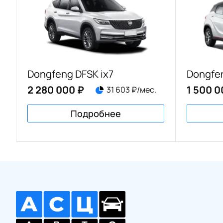
Dongfeng DFSK ix7
Dongfe
2 280 000 ₽
1 500 0
31 603 ₽/мес.
Подробнее