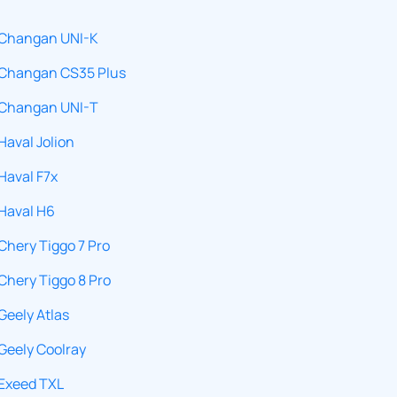
Changan UNI-K
Changan CS35 Plus
Changan UNI-T
Haval Jolion
Haval F7x
Haval H6
Chery Tiggo 7 Pro
Chery Tiggo 8 Pro
Geely Atlas
Geely Coolray
Exeed TXL