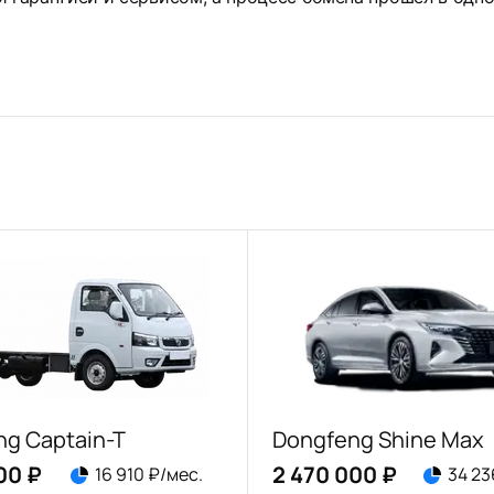
g Captain-T
Dongfeng Shine Max
00 ₽
2 470 000 ₽
16 910 ₽/мес.
34 23