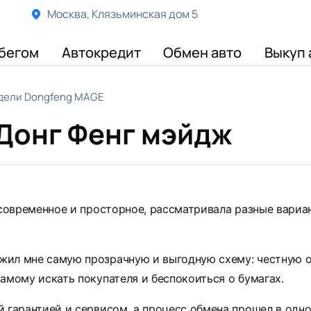
Москва, Клязьминская дом 5
бегом
Автокредит
Обмен авто
Выкуп 
дели Dongfeng MAGE
Донг Фенг мэйдж
е современное и просторное, рассматривала разные вари
жил мне самую прозрачную и выгодную схему: честную о
амому искать покупателя и беспокоиться о бумагах.
 гарантией и сервисом, а процесс обмена прошел в одном