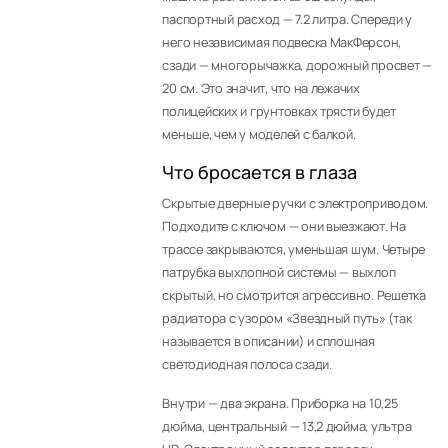
паспортный расход — 7.2 литра. Спереди у
него независимая подвеска МакФерсон,
сзади — многорычажка, дорожный просвет —
20 см. Это значит, что на лежачих
полицейских и грунтовках трясти будет
меньше, чем у моделей с балкой.
Что бросается в глаза
Скрытые дверные ручки с электроприводом.
Подходите с ключом — они выезжают. На
трассе закрываются, уменьшая шум. Четыре
патрубка выхлопной системы — выхлоп
скрытый, но смотрится агрессивно. Решетка
радиатора с узором «Звездный путь» (так
называется в описании) и сплошная
светодиодная полоса сзади.
Внутри — два экрана. Приборка на 10,25
дюйма, центральный — 13,2 дюйма, ультра