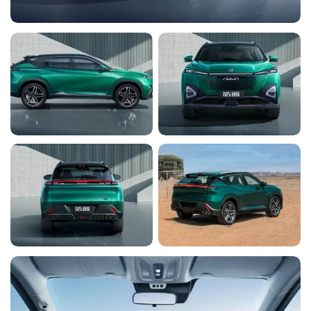
Передние боковые подушки безопасности
Y
Y
Напоминание о непристегнутом ремне
безопасности (звук + индикация) - Водитель и
Y
Y
пассажир
Электронная система стабилизации кузова (ESC)
Y
Y
(ABS) антиблокировочная тормозная система
Y
Y
Система контроля тяги (TCS)
Y
Y
Система помощи при движении на подъеме (HAS)
Y
Y
Система контроля спуска с холма (HDC)
Y
Y
Система контроля опрокидывания (ARP)
Y
Y
Система распределения тормозного усилия (EBD)
Y
Y
Система экстренного торможения (HBA)
Y
Y
Радио АМ/FM
Y
Y
Проекционный экран Yilian (дублирование
Y
Y
изображения со смартфона)
Электронный стояночный тормоз
Y
Y
Система Auto-Hold
Y
Y
Задний парковочный радар
Y
Y