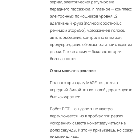
зеркал, электрическая регулировка
переднего пассажира. И главное — комплекс
электронных помощников уровня L2:
адаптивный круиз (полноскоростной, с
режимом Stop&Go), удержание в полосе,
автоторможение, контроль слепых зон,
предупреждение об опасности при открытии
двери. Плюс к этому — боковые шторки
безопасности.
О чем молчат в рекламе
Полного привода у MAGE нет, только
передний. Зимой на скользкой дороге нужно
быть аккуратнее.
Робот DCT — он довольно шустро
переключается, но в пробках при резких
ускорениях с места может задуматься на
долю секунды. К этому привыкаешь, но сразу
предупреждаем.