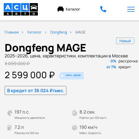
Каталог
Главная
Каталог
Dongfeng
MAGE
Новый
Dongfeng MAGE
2025–2026, цена, характеристики, комплектации в Москве
0%
рассрочка
3 099 000 ₽
от 7%
кредит
2 599 000 ₽
мин. цена
В кредит от 36 024 ₽/мес.
197 л.с.
8.2 сек.
Мощность двигателя
Разгон до 100 км/ч
7.2 л
190 км/ч
Расход на 100 км
Макс. скорость