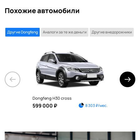
Похожие автомобили
Другие Dongfeng
Аналоги за те же деньги
Другие внедорожники
Dongfeng H30 cross
Don
599 000 ₽
49
8 303 ₽/мес.