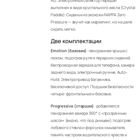
HD. Электронный селектор передач
выполнен в виде хрустального весла (Crystal
Paddle). Сиденья из экокожи NAPPA Zero
Pressure — звучит как маркетинг, но на деле
сидеть мягко.
Две комплектации
Emotion (базовая)
: панорамная крыша с
люком, подогрев руля и передних сидений,
беспроводная зарядка для телефона, камера
заднего вида, электронный ручник, Auto-
Hold. Электропривод багажника,
бесключевой доступ. Подушек безопасности
четыре: фронтальные и боковые.
Progressive (старшая)
: добавляется
панорамная камера 360° с «прозрачным
шасси» (видно, что под днищем), подогрев
лобового стекла и форсунок омывателя,
память настроек водительского кресла и