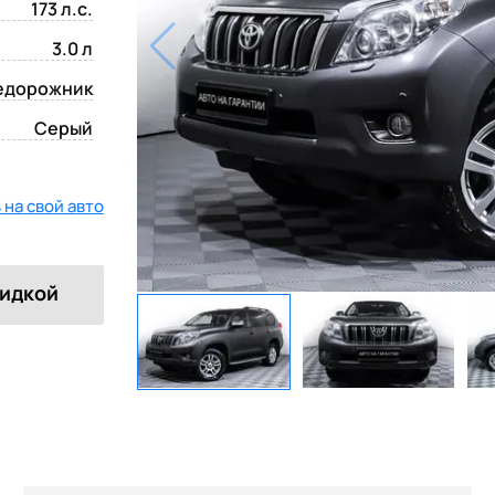
173 л.с.
3.0 л
едорожник
Серый
на свой авто
кидкой