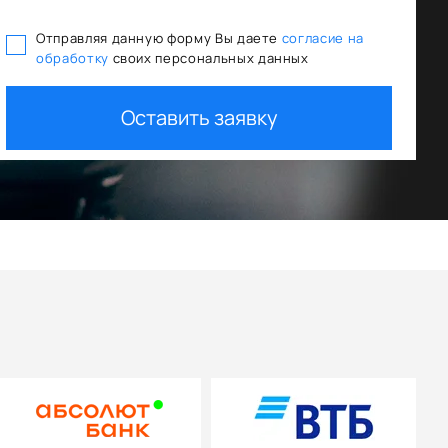
Отправляя данную форму Вы даете
согласие на
обработку
своих персональных данных
ования
Trade In как первый взнос
Оставить заявку
+ дополнительная скидка