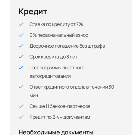
Кредит
Ставка по кредиту от 7%
0% первоначальный взнос
Досрочное погашение без штрафа
Срок кредита до 8 лет
Госпрограммы льготного
автокредитования
Ответ кредитного отдела в течении 30
мин
Свыше 11 банков-партнеров
Кредит по 2-ум документам
Необходимые документы