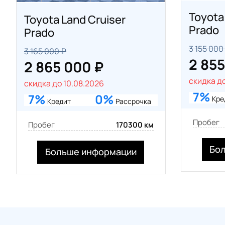
Toyota
Toyota Land Cruiser
Prado
Prado
3 155 000
3 165 000 ₽
2 855
2 865 000 ₽
скидка до
скидка до 10.08.2026
7%
7%
0%
Кре
Кредит
Рассрочка
Пробег
Пробег
170300 км
Бо
Больше информации