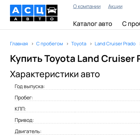
О компании
Акции
Каталог авто
С про
Главная
С пробегом
Toyota
Land Cruiser Prado
Купить Toyota Land Cruiser 
Характеристики авто
Год выпуска:
Пробег:
КПП:
Привод:
Двигатель: