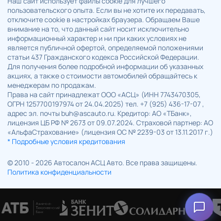
Наш сайт использует файлы cookie для лучшего
пользовательского опыта. Если вы не хотите их передавать,
отключите cookie в настройках браузера. Обращаем Ваше
внимание на то, что данный сайт носит исключительно
информационный характер и ни при каких условиях не
является публичной офертой, определяемой положениями
статьи 437 Гражданского кодекса Российской Федерации.
Для получения более подробной информации об указанных
акциях, а также о стоимости автомобилей обращайтесь к
менеджерам по продажам.
Права на сайт принадлежат ООО «АСЦ» (ИНН 7743470305,
ОГРН 1257700197974 от 24.04.2025) тел. +7 (925) 436-17-07 ,
адрес эл. почты buh@ascauto.ru. Кредитор: АО «ТБанк»,
лицензия ЦБ РФ № 2673 от 09.07.2024. Страховой партнер: АО
«АльфаСтрахование» (лицензия ОС № 2239-03 от 13.11.2017 г.)
* Подробные условия кредитования
© 2010 - 2026 Автосалон АСЦ Авто. Все права защищены.
Политика конфиденциальности