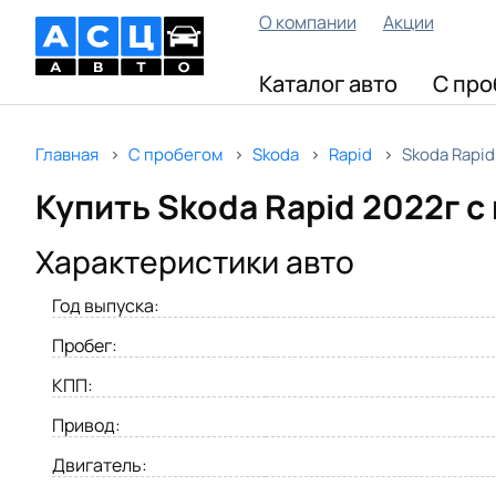
О компании
Акции
Каталог авто
С про
Главная
С пробегом
Skoda
Rapid
Skoda Rapid
Купить Skoda Rapid 2022г с
Характеристики авто
Год выпуска:
Пробег:
КПП:
Привод:
Двигатель: