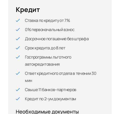
Кредит
Ставка по кредиту от 7%
0% первоначальный взнос
Досрочное погашение без штрафа
Срок кредита до 8 лет
Госпрограммы льготного
автокредитования
Ответ кредитного отдела в течении 30
мин
Свыше 11 банков-партнеров
Кредит по 2-ум документам
Необходимые документы