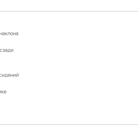
 наклона
 сзади
 сидений
ике