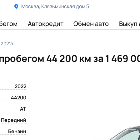
Москва, Клязьминская дом 5
бегом
Автокредит
Обмен авто
Выкуп 
 2022г
 пробегом 44 200 км
за 1 469 
2022
44200
AT
Передний
Бензин