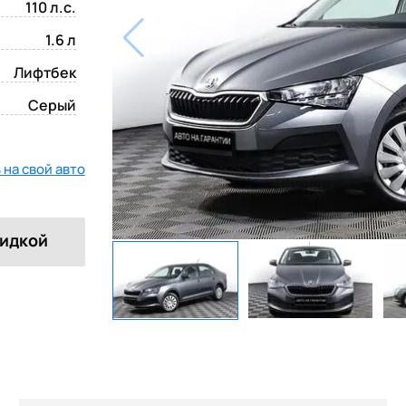
110 л.с.
1.6 л
Лифтбек
Серый
на свой авто
кидкой