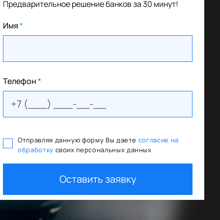
Предварительное решение банков за 30 минут!
Имя
*
Телефон
*
Отправляя данную форму Вы даете
согласие на
обработку
своих персональных данных
ования
Trade In как первый взнос
Оставить заявку
+ дополнительная скидка