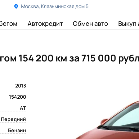
Москва, Клязьминская дом 5
бегом
Автокредит
Обмен авто
Выкуп 
егом 154 200 км
за 715 000 руб
2013
154200
AT
Передний
Бензин