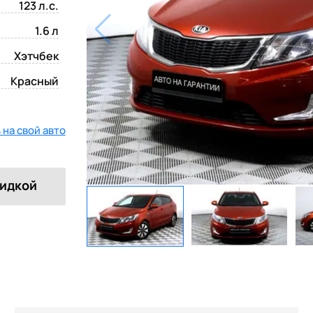
123 л.с.
1.6 л
Хэтчбек
Красный
на свой авто
кидкой