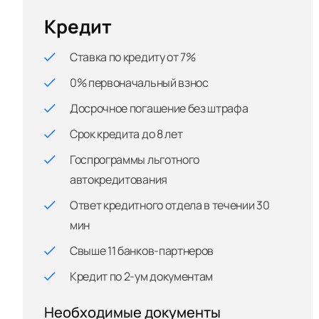
Кредит
Ставка по кредиту от 7%
0% первоначальный взнос
Досрочное погашение без штрафа
Срок кредита до 8 лет
Госпрограммы льготного
автокредитования
Ответ кредитного отдела в течении 30
мин
Свыше 11 банков-партнеров
Кредит по 2-ум документам
Необходимые документы