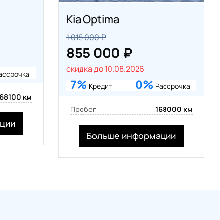
Kia Optima
1 015 000 ₽
855 000 ₽
скидка до 10.08.2026
ассрочка
7%
0%
Кредит
Рассрочка
168100 км
Пробег
168000 км
ции
Больше информации