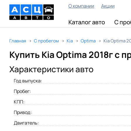
О компании
Акции
Каталог авто
С про
Главная
С пробегом
Kia
Optima
Kia Optima 2
Купить Kia Optima 2018г с 
Характеристики авто
Год выпуска:
Пробег:
КПП:
Привод:
Двигатель: