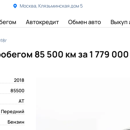
Москва, Клязьминская дом 5
бегом
Автокредит
Обмен авто
Выкуп 
018г
пробегом 85 500 км
за 1 779 00
2018
85500
AT
Передний
Бензин