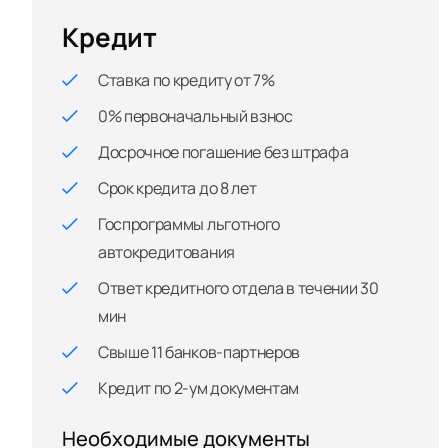
Кредит
Ставка по кредиту от 7%
0% первоначальный взнос
Досрочное погашение без штрафа
Срок кредита до 8 лет
Госпрограммы льготного
автокредитования
Ответ кредитного отдела в течении 30
мин
Свыше 11 банков-партнеров
Кредит по 2-ум документам
Необходимые документы