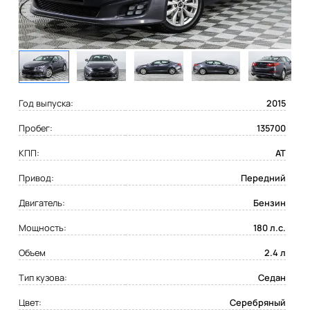
Год выпуска:
2015
Пробег:
135700
КПП:
AT
Привод:
Передний
Двигатель:
Бензин
Мощность:
180 л.с.
Объем
2.4 л
Тип кузова:
Седан
Цвет:
Серебряный