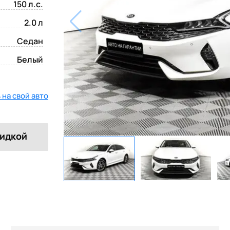
150 л.с.
2.0 л
Седан
Белый
на свой авто
кидкой