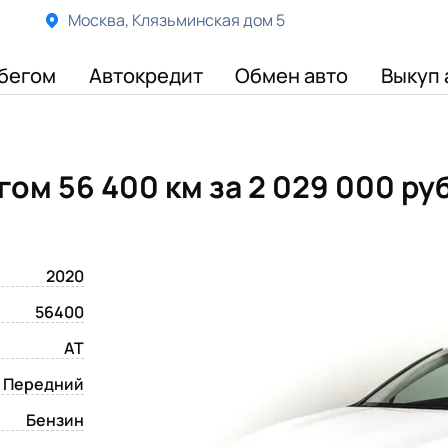
Москва, Клязьминская дом 5
бегом
Автокредит
Обмен авто
Выкуп 
егом 56 400 км
за 2 029 000 ру
2020
56400
AT
Передний
Бензин