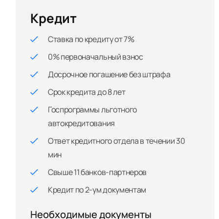
Кредит
Ставка по кредиту от 7%
0% первоначальный взнос
Досрочное погашение без штрафа
Срок кредита до 8 лет
Госпрограммы льготного
автокредитования
Ответ кредитного отдела в течении 30
мин
Свыше 11 банков-партнеров
Кредит по 2-ум документам
Необходимые документы