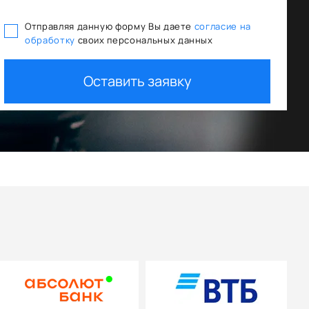
Отправляя данную форму Вы даете
согласие на
обработку
своих персональных данных
ования
Trade In как первый взнос
Оставить заявку
+ дополнительная скидка