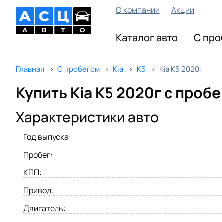
О компании
Акции
Каталог авто
С про
Главная
С пробегом
Kia
K5
Kia K5 2020г
Купить Kia K5 2020г с проб
Характеристики авто
Год выпуска:
Пробег:
КПП:
Привод:
Двигатель: