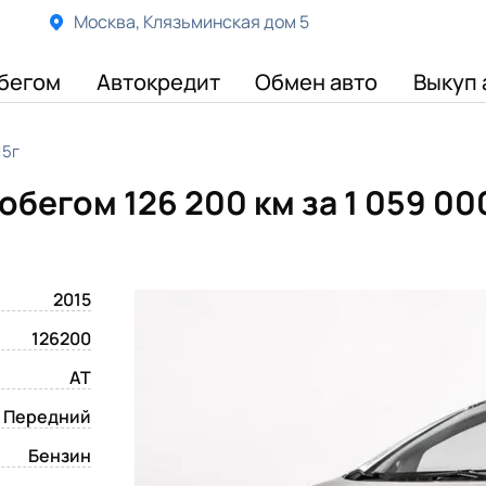
Москва, Клязьминская дом 5
бегом
Автокредит
Обмен авто
Выкуп 
15г
пробегом 126 200 км
за 1 059 00
2015
126200
AT
Передний
Бензин