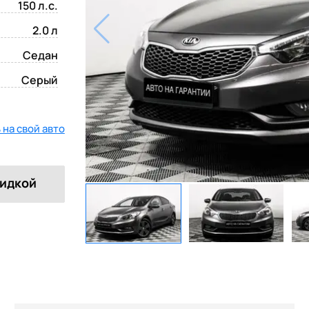
150 л.с.
2.0 л
Седан
Серый
на свой авто
кидкой