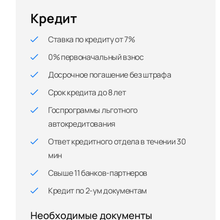
Кредит
Ставка по кредиту от 7%
0% первоначальный взнос
Досрочное погашение без штрафа
Срок кредита до 8 лет
Госпрограммы льготного
автокредитования
Ответ кредитного отдела в течении 30
мин
Свыше 11 банков-партнеров
Кредит по 2-ум документам
Необходимые документы