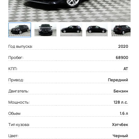
Год выпуска:
2020
Пробег:
68900
КПП:
AT
Привод:
Передний
Двигатель:
Бензин
Мощность:
128 л.с.
Объем
1.6 л
Тип кузова:
Хэтчбек
Цвет:
Черный