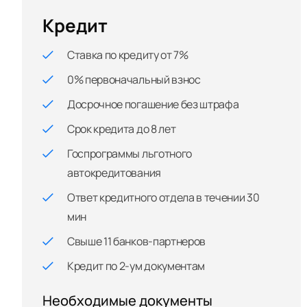
Кредит
Ставка по кредиту от 7%
0% первоначальный взнос
Досрочное погашение без штрафа
Срок кредита до 8 лет
Госпрограммы льготного
автокредитования
Ответ кредитного отдела в течении 30
мин
Свыше 11 банков-партнеров
Кредит по 2-ум документам
Необходимые документы