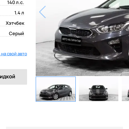
140 л.с.
1.4 л
Хэтчбек
Серый
на свой авто
кидкой