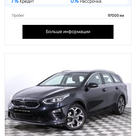
7%
0%
Кредит
Рассрочка
Пробег
97000 км
Больше информации