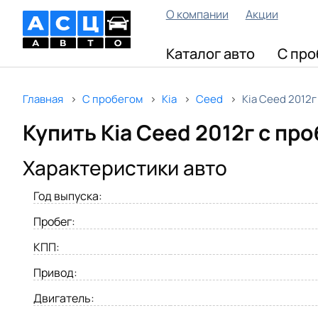
О компании
Акции
Каталог авто
С про
Главная
С пробегом
Kia
Ceed
Kia Ceed 2012г
Купить Kia Ceed 2012г с пр
Характеристики авто
Год выпуска:
Пробег:
КПП:
Привод:
Двигатель: