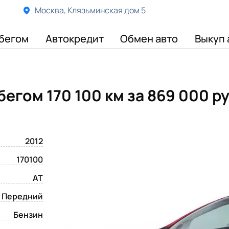
Москва, Клязьминская дом 5
бегом
Автокредит
Обмен авто
Выкуп 
обегом 170 100 км
за 869 000 р
2012
170100
AT
Передний
Бензин