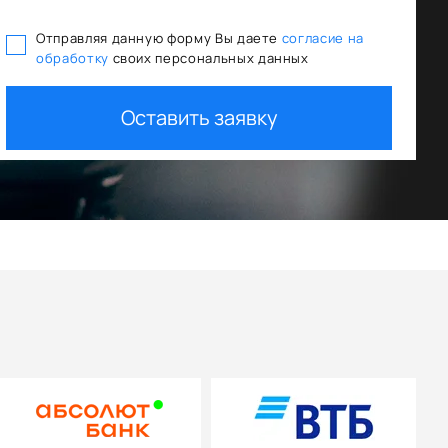
Отправляя данную форму Вы даете
согласие на
обработку
своих персональных данных
отного кредитования
Trade In как перв
Оставить заявку
+ дополнительная скидк