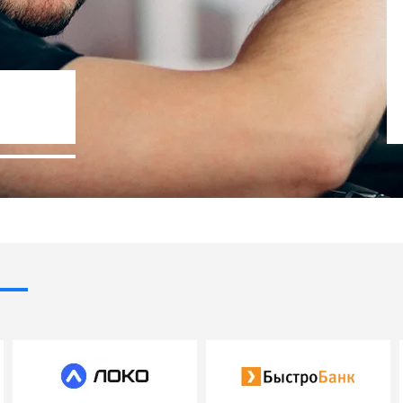
%
Госпрограммы льг
- 10% стоимости авто