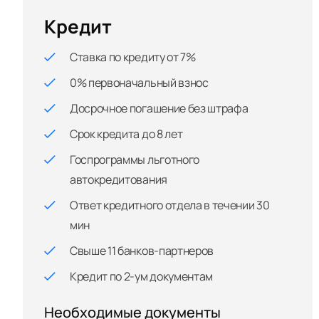
Кредит
Ставка по кредиту от 7%
0% первоначальный взнос
Досрочное погашение без штрафа
Срок кредита до 8 лет
Госпрограммы льготного
автокредитования
Ответ кредитного отдела в течении 30
мин
Свыше 11 банков-партнеров
Кредит по 2-ум документам
Необходимые документы