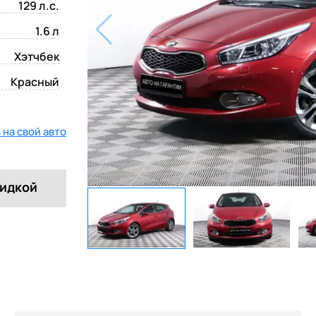
129 л.с.
1.6 л
Хэтчбек
Красный
на свой авто
кидкой