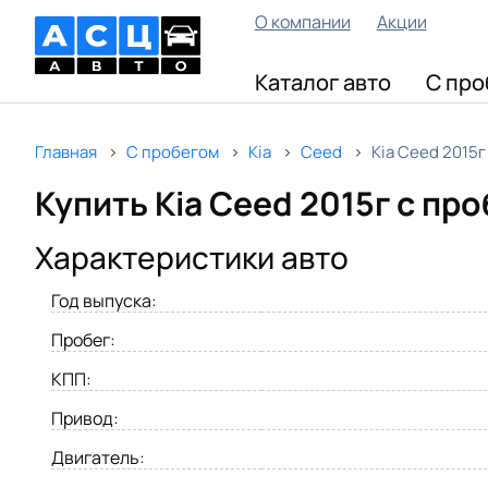
О компании
Акции
Каталог авто
С про
Главная
С пробегом
Kia
Ceed
Kia Ceed 2015г
Купить Kia Ceed 2015г с пр
Характеристики авто
Год выпуска:
Пробег:
КПП:
Привод:
Двигатель: