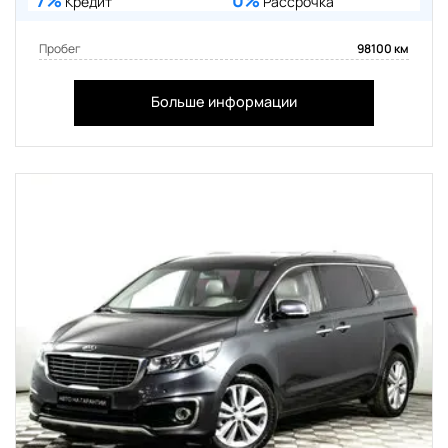
7%
0%
Кредит
Рассрочка
Пробег
98100 км
Больше информации