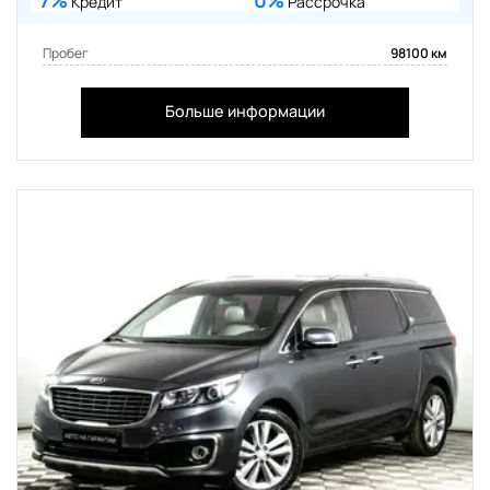
7%
0%
Кредит
Рассрочка
Пробег
98100 км
Больше информации