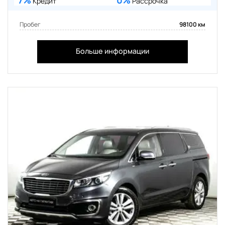
7%
0%
Кредит
Рассрочка
Пробег
98100 км
Больше информации