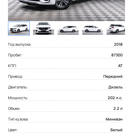
Год выпуска:
2018
Пробег:
87300
КПП:
AT
Привод:
Передний
Двигатель:
Дизель
Мощность:
202 л.с.
Объем
2.2 л
Тип кузова:
Минивэн
Цвет:
Белый