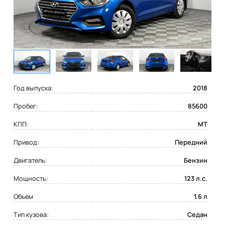
Год выпуска:
2018
Пробег:
85600
КПП:
MT
Привод:
Передний
Двигатель:
Бензин
Мощность:
123 л.с.
Объем
1.6 л
Тип кузова:
Седан