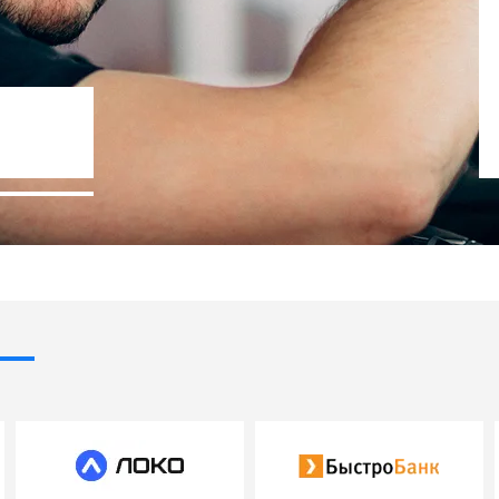
ос 0%
Госпрограммы 
ки
- 10% стоимости авт