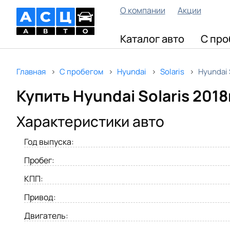
О компании
Акции
Каталог авто
С про
Главная
С пробегом
Hyundai
Solaris
Hyundai 
Купить Hyundai Solaris 201
Характеристики авто
Год выпуска:
Пробег:
КПП:
Привод:
Двигатель: