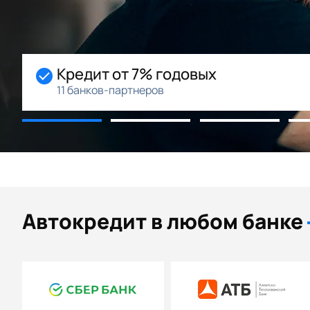
довых
Начальный взн
Возможность рассроч
Автокредит в любом банке