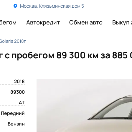
Москва, Клязьминская дом 5
бегом
Автокредит
Обмен авто
Выкуп 
Solaris 2018г
8г с пробегом 89 300 км
за 885
2018
89300
AT
Передний
Бензин