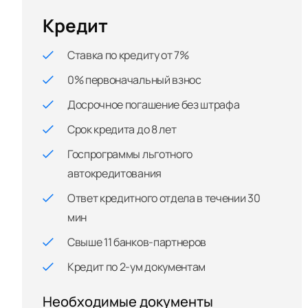
Кредит
Ставка по кредиту от 7%
0% первоначальный взнос
Досрочное погашение без штрафа
Срок кредита до 8 лет
Госпрограммы льготного
автокредитования
Ответ кредитного отдела в течении 30
мин
Свыше 11 банков-партнеров
Кредит по 2-ум документам
Необходимые документы