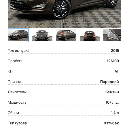
Год выпуска:
2015
Пробег:
126100
КПП:
AT
Привод:
Передний
Двигатель:
Бензин
Мощность:
107 л.с.
Объем
1.4 л
Тип кузова:
Хэтчбек