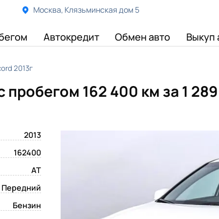
Москва, Клязьминская дом 5
бегом
Автокредит
Обмен авто
Выкуп 
ord 2013г
с пробегом 162 400 км
за 1 28
2013
162400
AT
Передний
Бензин