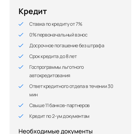
Кредит
Ставка по кредиту от 7%
0% первоначальный взнос
Досрочное погашение без штрафа
Срок кредита до 8 лет
Госпрограммы льготного
автокредитования
Ответ кредитного отдела в течении 30
мин
Свыше 11 банков-партнеров
Кредит по 2-ум документам
Необходимые документы