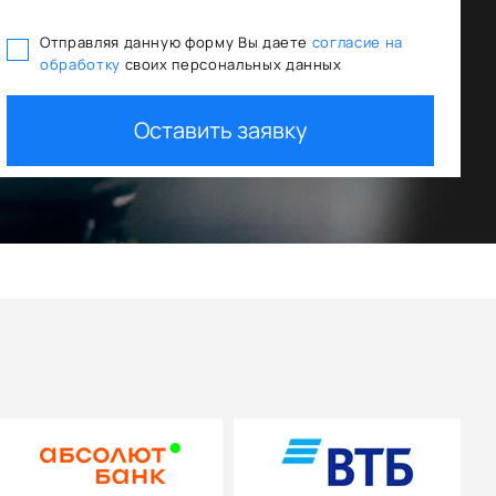
Отправляя данную форму Вы даете
согласие на
обработку
своих персональных данных
отного кредитования
Trade In как перв
Оставить заявку
+ дополнительная скидк