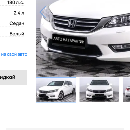
180 л.с.
2.4 л
Седан
Белый
на свой авто
кидкой