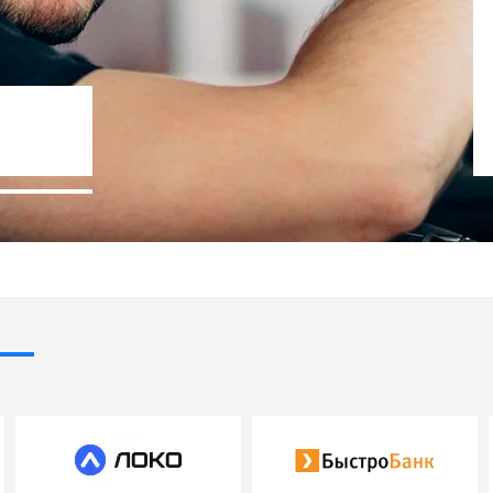
%
Госпрограммы льг
- 10% стоимости авто