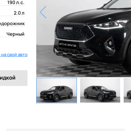
190 л.с.
2.0 л
едорожник
Черный
на свой авто
кидкой