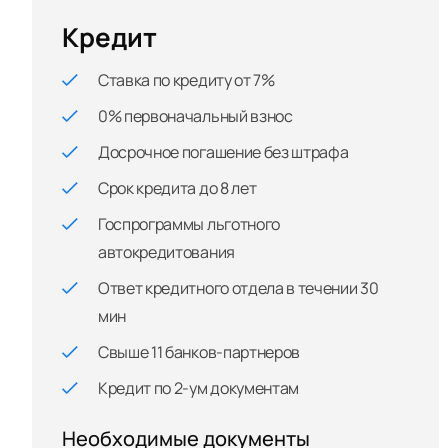
Кредит
Ставка по кредиту от 7%
0% первоначальный взнос
Досрочное погашение без штрафа
Срок кредита до 8 лет
Госпрограммы льготного
автокредитования
Ответ кредитного отдела в течении 30
мин
Свыше 11 банков-партнеров
Кредит по 2-ум документам
Необходимые документы