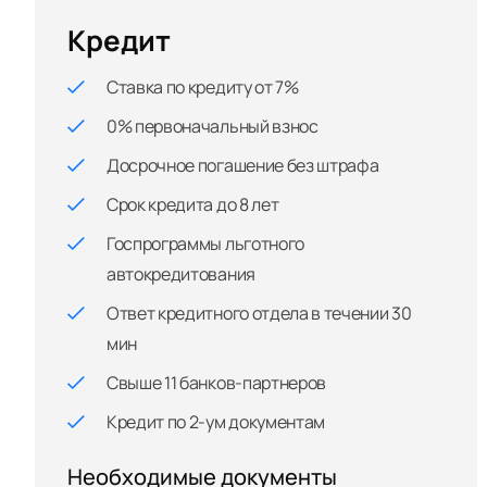
Кредит
Ставка по кредиту от 7%
0% первоначальный взнос
Досрочное погашение без штрафа
Срок кредита до 8 лет
Госпрограммы льготного
автокредитования
Ответ кредитного отдела в течении 30
мин
Свыше 11 банков-партнеров
Кредит по 2-ум документам
Необходимые документы