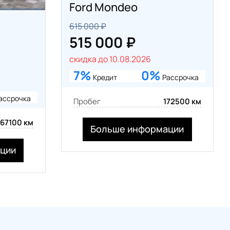
Ford Mondeo
615 000 ₽
515 000 ₽
скидка до 10.08.2026
7%
0%
Кредит
Рассрочка
ассрочка
Пробег
172500 км
167100 км
Больше информации
ции