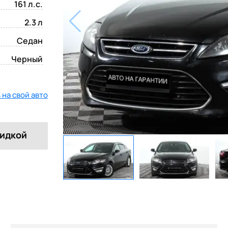
161 л.с.
2.3 л
Седан
Черный
на свой авто
кидкой