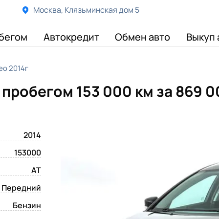
Москва, Клязьминская дом 5
бегом
Автокредит
Обмен авто
Выкуп 
eo 2014г
с пробегом 153 000 км
за 869 0
2014
153000
AT
Передний
Бензин