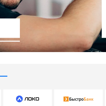
ос 0%
Госпрограммы 
ки
- 10% стоимости авт