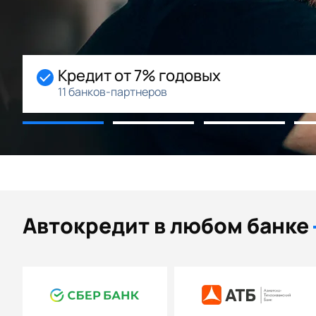
довых
Начальный взн
Возможность рассроч
Автокредит в любом банке