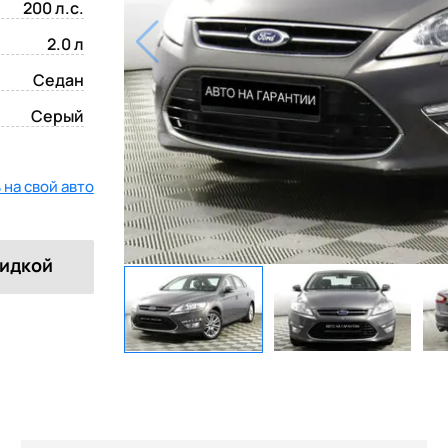
200 л.с.
2.0 л
Седан
Серый
на свой авто
кидкой