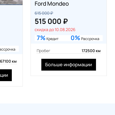
Ford Mondeo
615 000 ₽
515 000 ₽
скидка до 10.08.2026
7%
0%
Кредит
Рассрочка
ассрочка
Пробег
172500 км
167100 км
Больше информации
ции