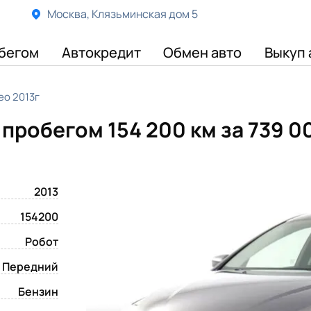
Москва, Клязьминская дом 5
бегом
Автокредит
Обмен авто
Выкуп 
eo 2013г
 пробегом 154 200 км
за 739 0
2013
154200
Робот
Передний
Бензин