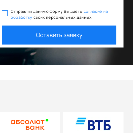
Отправляя данную форму Вы даете
согласие на
обработку
своих персональных данных
льготного кредитования
Trade In как 
Оставить заявку
о
+ дополнительная 