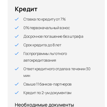
Кредит
Ставка по кредиту от 7%
0% первоначальный взнос
Досрочное погашение без штрафа
Срок кредита до 8 лет
Госпрограммы льготного
автокредитования
Ответ кредитного отдела в течении 30
мин
Свыше 11 банков-партнеров
Кредит по 2-ум документам
Необходимые документы