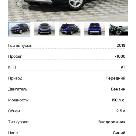
Год выпуска:
2019
Пробег:
71000
КПП:
AT
Привод:
Передний
Двигатель:
Бензин
Мощность:
150 л.с.
Объем
2.5 л
Тип кузова:
Внедорожник
Цвет:
Синий