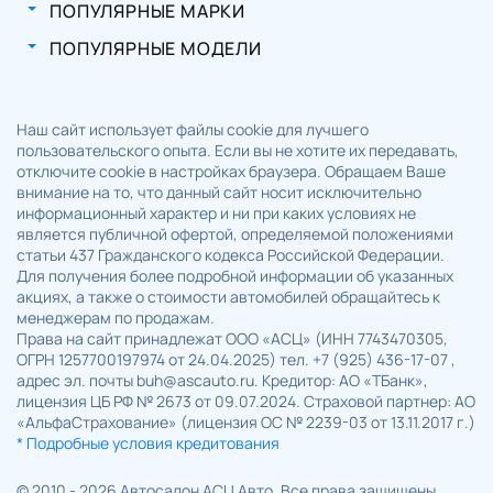
ПОПУЛЯРНЫЕ МАРКИ
ПОПУЛЯРНЫЕ МОДЕЛИ
Наш сайт использует файлы cookie для лучшего
пользовательского опыта. Если вы не хотите их передавать,
отключите cookie в настройках браузера. Обращаем Ваше
внимание на то, что данный сайт носит исключительно
информационный характер и ни при каких условиях не
является публичной офертой, определяемой положениями
статьи 437 Гражданского кодекса Российской Федерации.
Для получения более подробной информации об указанных
акциях, а также о стоимости автомобилей обращайтесь к
менеджерам по продажам.
Права на сайт принадлежат ООО «АСЦ» (ИНН 7743470305,
ОГРН 1257700197974 от 24.04.2025) тел. +7 (925) 436-17-07 ,
адрес эл. почты buh@ascauto.ru. Кредитор: АО «ТБанк»,
лицензия ЦБ РФ № 2673 от 09.07.2024. Страховой партнер: АО
«АльфаСтрахование» (лицензия ОС № 2239-03 от 13.11.2017 г.)
* Подробные условия кредитования
© 2010 - 2026 Автосалон АСЦ Авто. Все права защищены.