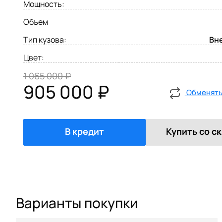
Мощность:
Объем
Тип кузова:
Вн
Цвет:
1 065 000 ₽
905 000 ₽
Обменять 
В кредит
Купить со с
Варианты покупки