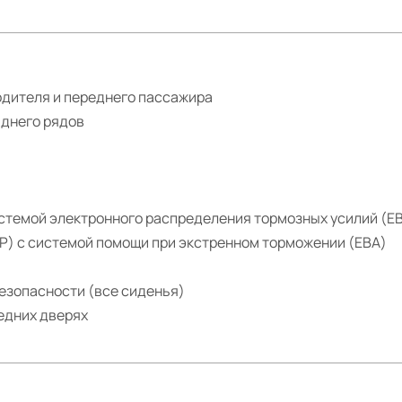
одителя и переднего пассажира
аднего рядов
стемой электронного распределения тормозных усилий (E
P) c системой помощи при экстренном торможении (EBA)
езопасности (все сиденья)
едних дверях