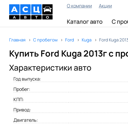
О компании
Акции
Каталог авто
С про
Главная
С пробегом
Ford
Kuga
Ford Kuga 201
Купить Ford Kuga 2013г с п
Характеристики авто
Год выпуска:
Пробег:
КПП:
Привод:
Двигатель: