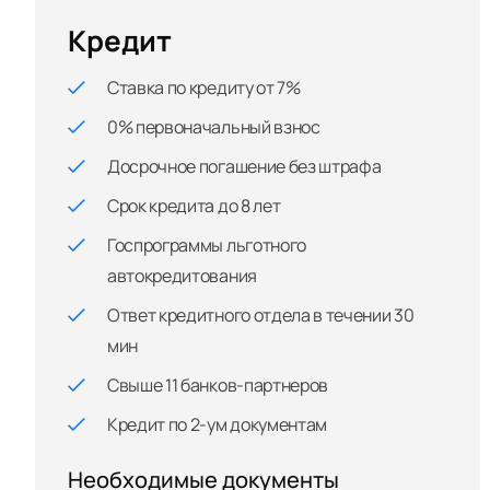
Кредит
Ставка по кредиту от 7%
0% первоначальный взнос
Досрочное погашение без штрафа
Срок кредита до 8 лет
Госпрограммы льготного
автокредитования
Ответ кредитного отдела в течении 30
мин
Свыше 11 банков-партнеров
Кредит по 2-ум документам
Необходимые документы