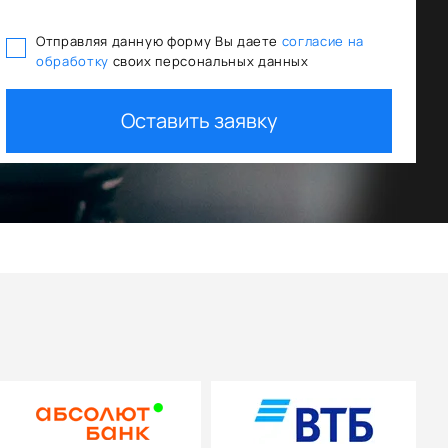
Отправляя данную форму Вы даете
согласие на
обработку
своих персональных данных
ования
Trade In как первый взнос
Оставить заявку
+ дополнительная скидка