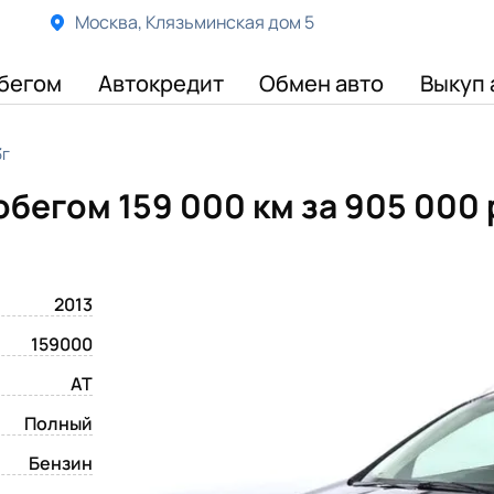
Москва, Клязьминская дом 5
бегом
Автокредит
Обмен авто
Выкуп 
3г
робегом 159 000 км
за 905 000
2013
159000
AT
Полный
Бензин