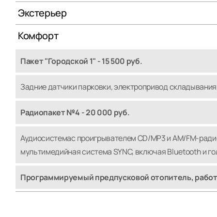
Экстерьер
Комфорт
Пакет "Городской 1" - 15 500 руб.
Задние датчики парковки, электропривод складывания
Радиопакет №4 - 20 000 руб.
Аудиосистемас проигрывателем CD/MP3 и AM/FM-радио с
мультимедийная система SYNC, включая Bluetooth и го
Программируемый предпусковой отопитель, работа