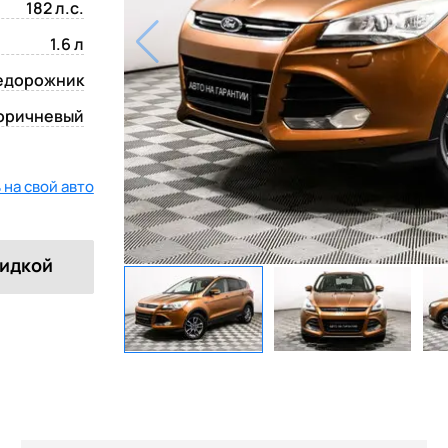
182 л.с.
1.6 л
едорожник
оричневый
на свой авто
кидкой