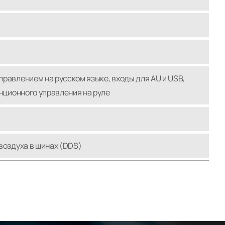
правлением на русском языке, входы для AU и USB,
анционного управления на руле
воздуха в шинах (DDS)