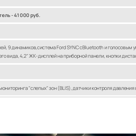
ль - 41 000 руб.
ей, 9 динамиков,
система Ford SYNC с
Bluetooth и голосовым у
го вида, 4,2" ЖК-дисплей на приборной панели, кнопки дист
ониторинга "слепых" зон (BLIS), датчики контроля давления 