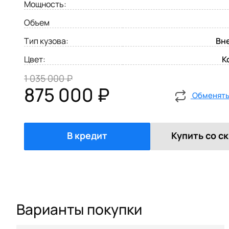
Мощность:
Объем
Тип кузова:
Вн
Цвет:
К
1 035 000 ₽
875 000 ₽
Обменять 
В кредит
Купить со с
Варианты покупки