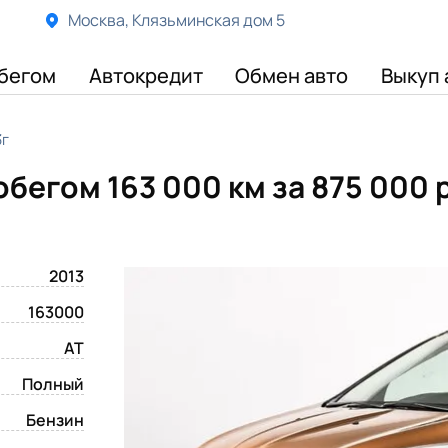
Москва, Клязьминская дом 5
бегом
Автокредит
Обмен авто
Выкуп 
3г
робегом 163 000 км
за 875 000 
2013
163000
AT
Полный
Бензин