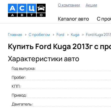
О компании
Акции
Каталог авто
С про
Главная
С пробегом
Ford
Kuga
Ford Kuga 201
Купить Ford Kuga 2013г с п
Характеристики авто
Год выпуска:
Пробег:
КПП:
Привод:
Двигатель: