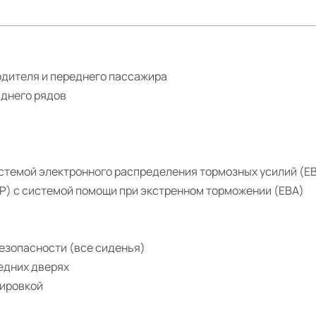
одителя и переднего пассажира
аднего рядов
стемой электронного распределения тормозных усилий (E
P) c системой помощи при экстренном торможении (EBA)
езопасности (все сиденья)
едних дверях
кировкой