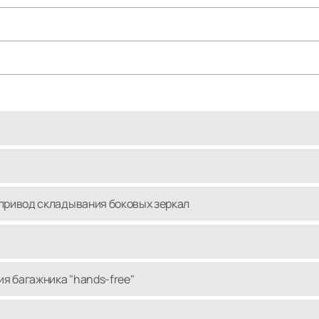
опривод складывания боковых зеркал
я багажника "hands-free"