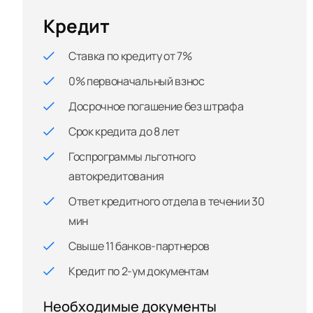
Кредит
Ставка по кредиту от 7%
0% первоначальный взнос
Досрочное погашение без штрафа
Срок кредита до 8 лет
Госпрограммы льготного
автокредитования
Ответ кредитного отдела в течении 30
мин
Свыше 11 банков-партнеров
Кредит по 2-ум документам
Необходимые документы