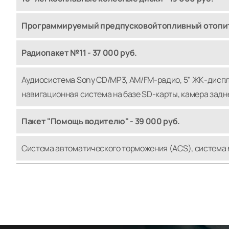
Программируемый предпусковойтопливный отопите
Радиопакет №11 - 37 000 руб.
Аудиосистема Sony CD/MP3, AM/FM-радио, 5" ЖК-диспл
навигационная система на базе SD-карты, камера задне
Пакет "Помощь водителю" - 39 000 руб.
Система автоматического торможения (ACS), система м