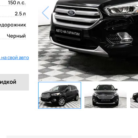
150 л.с.
2.5 л
едорожник
Черный
на свой авто
кидкой