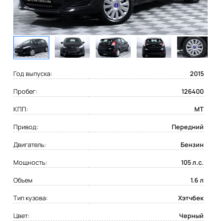
Год выпуска:
2015
Пробег:
126400
КПП:
MT
Привод:
Передний
Двигатель:
Бензин
Мощность:
105 л.с.
Объем
1.6 л
Тип кузова:
Хэтчбек
Цвет:
Черный