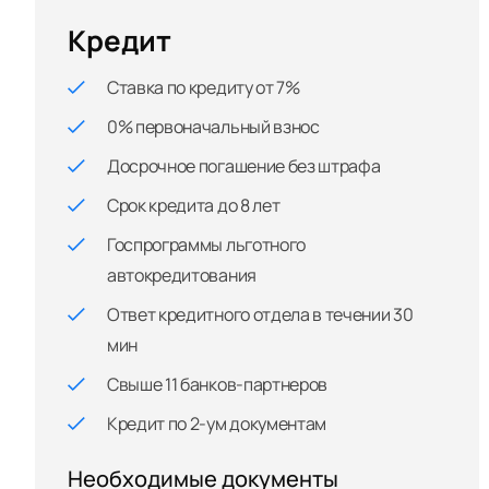
Кредит
Ставка по кредиту от 7%
0% первоначальный взнос
Досрочное погашение без штрафа
Срок кредита до 8 лет
Госпрограммы льготного
автокредитования
Ответ кредитного отдела в течении 30
мин
Свыше 11 банков-партнеров
Кредит по 2-ум документам
Необходимые документы