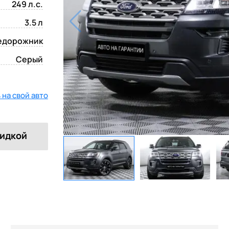
249 л.с.
3.5 л
едорожник
Серый
на свой авто
кидкой