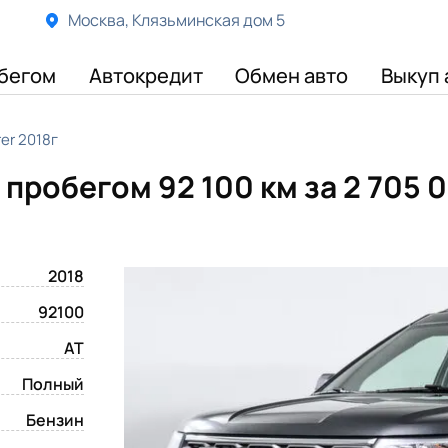
Москва, Клязьминская дом 5
бегом
Автокредит
Обмен авто
Выкуп 
rer 2018г
с пробегом 92 100 км
за 2 705 
2018
92100
AT
Полный
Бензин