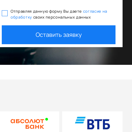
Отправляя данную форму Вы даете
согласие на
обработку
своих персональных данных
тования
Trade In как первый взнос
Оставить заявку
+ дополнительная скидка