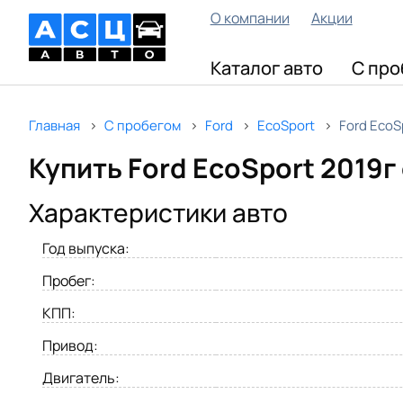
О компании
Акции
Каталог авто
С про
Главная
С пробегом
Ford
EcoSport
Ford EcoS
Купить Ford EcoSport 2019г
Характеристики авто
Год выпуска:
Пробег:
КПП:
Привод:
Двигатель: