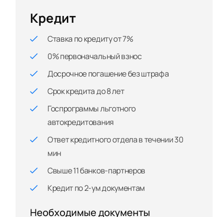
Кредит
Ставка по кредиту от 7%
0% первоначальный взнос
Досрочное погашение без штрафа
Срок кредита до 8 лет
Госпрограммы льготного
автокредитования
Ответ кредитного отдела в течении 30
мин
Свыше 11 банков-партнеров
Кредит по 2-ум документам
Необходимые документы