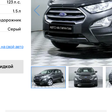
123 л.с.
1.5 л
едорожник
Серый
на свой авто
кидкой