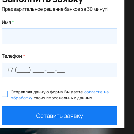
Предварительное решение банков за 30 минут!
Имя
*
Телефон
*
Отправляя данную форму Вы даете
согласие на
обработку
своих персональных данных
ммы льготного кредитования
Trade In 
Оставить заявку
ти авто
+ дополните