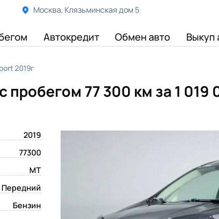
Москва, Клязьминская дом 5
бегом
Автокредит
Обмен авто
Выкуп 
port 2019г
 с пробегом 77 300 км
за 1 019
2019
77300
MT
Передний
Бензин