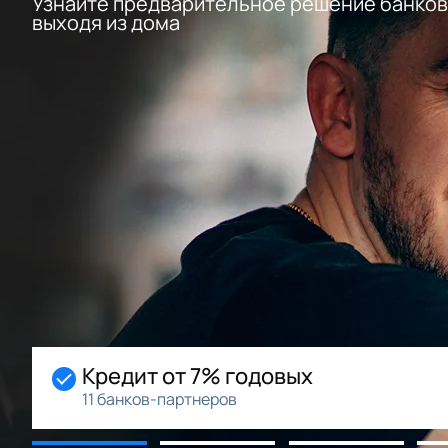
Узнайте предварительное решение банков
выходя из дома
% годовых
Начальный
ров
Возможность р