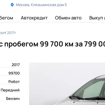
Москва, Клязьминская дом 5
бегом
Автокредит
Обмен авто
Выкуп 
port 2017г
 с пробегом 99 700 км
за 799 0
2017
99700
Робот
Передний
Бензин