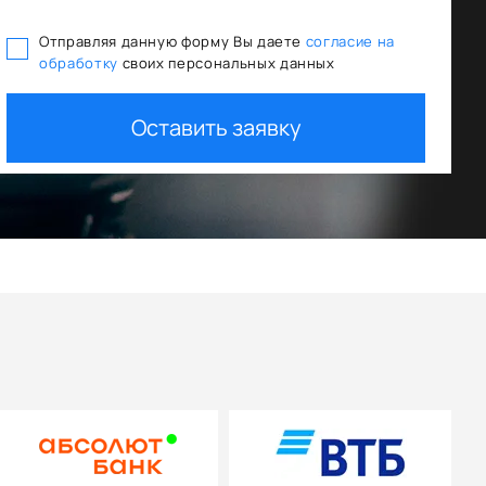
Отправляя данную форму Вы даете
согласие на
обработку
своих персональных данных
ования
Trade In как первый взнос
Оставить заявку
+ дополнительная скидка