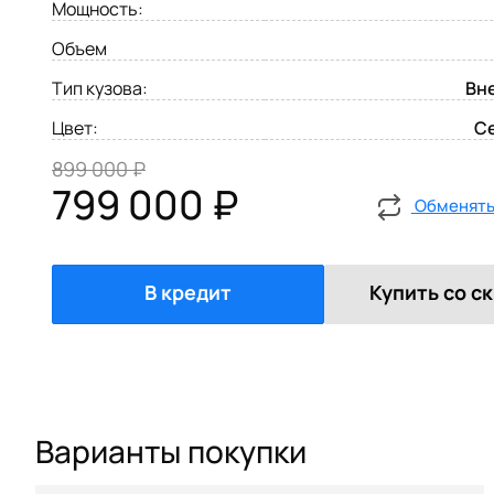
Мощность:
Объем
Тип кузова:
Вн
Цвет:
С
899 000 ₽
799 000 ₽
Обменять 
В кредит
Купить со с
Варианты покупки