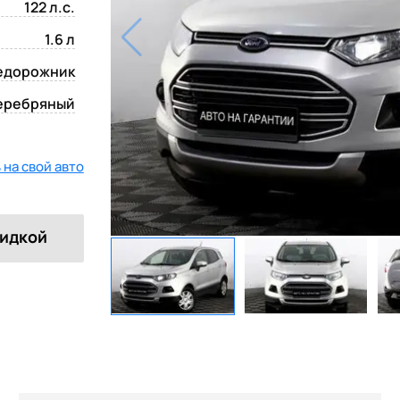
122 л.с.
1.6 л
едорожник
еребряный
на свой авто
кидкой