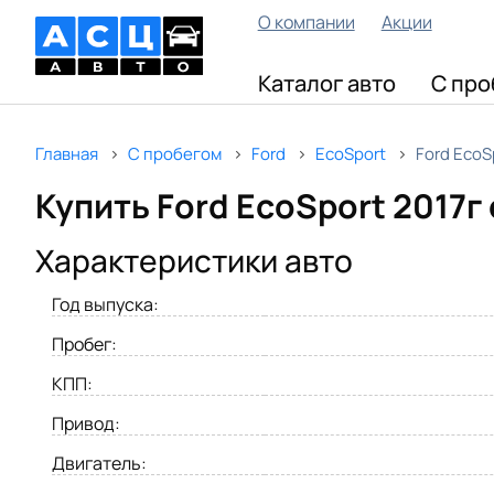
О компании
Акции
Каталог авто
С про
Главная
С пробегом
Ford
EcoSport
Ford EcoS
Купить Ford EcoSport 2017г
Характеристики авто
Год выпуска:
Пробег:
КПП:
Привод:
Двигатель: