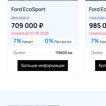
Ford EcoSport
Ford E
809 000 ₽
1 145 000
709 000 ₽
985 
скидка до 10.08.2026
скидка до
7%
0%
7%
Кредит
Рассрочка
Кре
Пробег
115600 км
Пробег
Больше информации
Бо