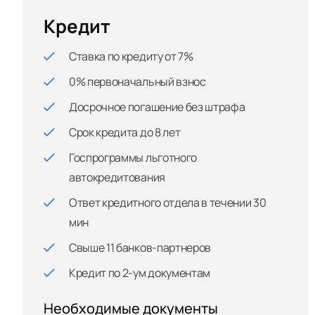
Кредит
Ставка по кредиту от 7%
0% первоначальный взнос
Досрочное погашение без штрафа
Срок кредита до 8 лет
Госпрограммы льготного
автокредитования
Ответ кредитного отдела в течении 30
мин
Свыше 11 банков-партнеров
Кредит по 2-ум документам
Необходимые документы