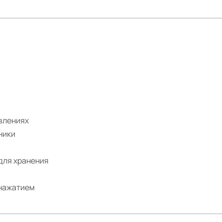
влениях
ники
для хранения
 нажатием