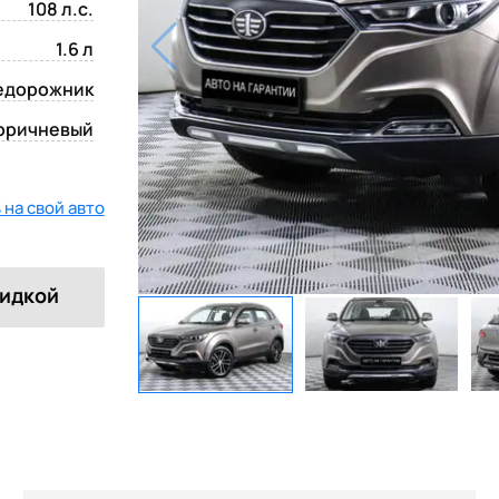
108 л.с.
1.6 л
едорожник
оричневый
на свой авто
кидкой