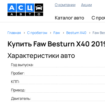
О компании
Акции
Каталог авто
С про
Главная
С пробегом
Faw
Besturn X40
Faw Bes
Купить Faw Besturn X40 201
Характеристики авто
Год выпуска:
Пробег:
КПП:
Привод:
Двигатель: