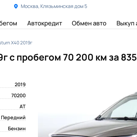
Москва, Клязьминская дом 5
бегом
Автокредит
Обмен авто
Выкуп 
turn X40 2019г
9г с пробегом 70 200 км
за 83
2019
70200
AT
Передний
Бензин