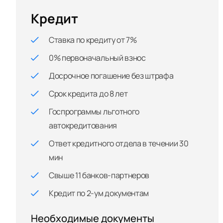
Кредит
Ставка по кредиту от 7%
0% первоначальный взнос
Досрочное погашение без штрафа
Срок кредита до 8 лет
Госпрограммы льготного
автокредитования
Ответ кредитного отдела в течении 30
мин
Свыше 11 банков-партнеров
Кредит по 2-ум документам
Необходимые документы