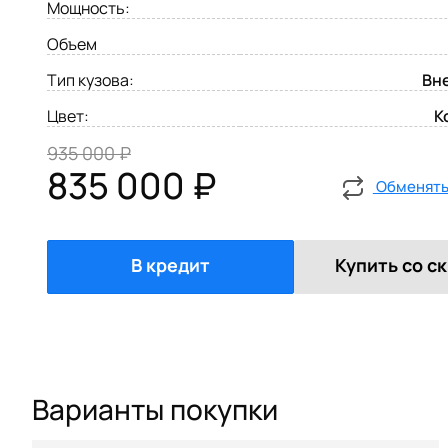
Мощность:
Объем
Тип кузова:
Вн
Цвет:
К
935 000 ₽
835 000 ₽
Обменять 
В кредит
Купить со с
Варианты покупки