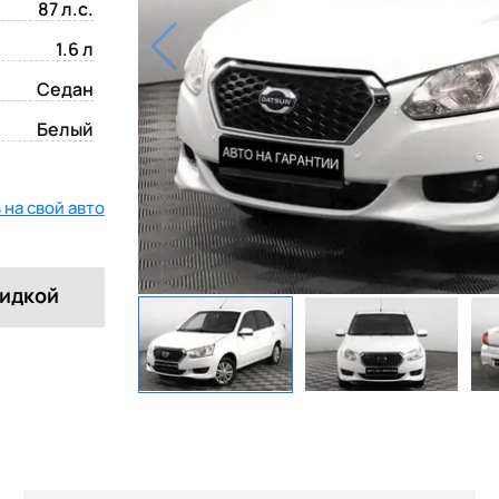
87 л.с.
1.6 л
Седан
Белый
на свой авто
кидкой