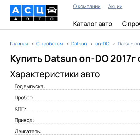
О компании
Акции
Каталог авто
С про
Главная
С пробегом
Datsun
on-DO
Datsun on
Купить Datsun on-DO 2017г 
Характеристики авто
Год выпуска:
Пробег:
КПП:
Привод:
Двигатель: