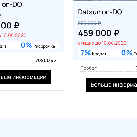
 on-DO
Datsun on-DO
₽
000 ₽
559 000 ₽
459 000 ₽
 10.08.2026
скидка до 10.08.2026
0%
дит
Рассрочка
7%
0%
Кредит
Р
70800 км
Пробег
льше информации
Больше информа