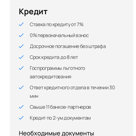
Кредит
Ставка по кредиту от 7%
0% первоначальный взнос
Досрочное погашение без штрафа
Срок кредита до 8 лет
Госпрограммы льготного
автокредитования
Ответ кредитного отдела в течении 30
мин
Свыше 11 банков-партнеров
Кредит по 2-ум документам
Необходимые документы