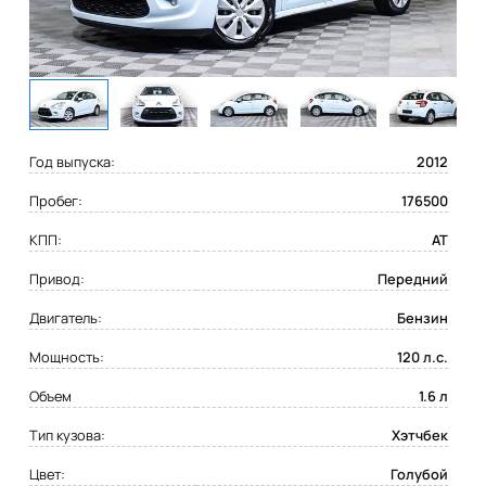
Год выпуска:
2012
Пробег:
176500
КПП:
AT
Привод:
Передний
Двигатель:
Бензин
Мощность:
120 л.с.
Объем
1.6 л
Тип кузова:
Хэтчбек
Цвет:
Голубой