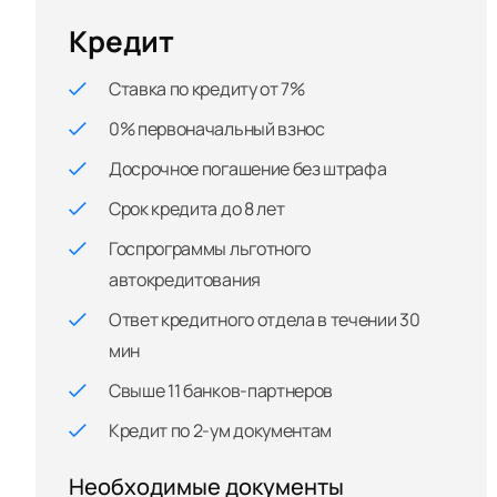
Кредит
Ставка по кредиту от 7%
0% первоначальный взнос
Досрочное погашение без штрафа
Срок кредита до 8 лет
Госпрограммы льготного
автокредитования
Ответ кредитного отдела в течении 30
мин
Свыше 11 банков-партнеров
Кредит по 2-ум документам
Необходимые документы