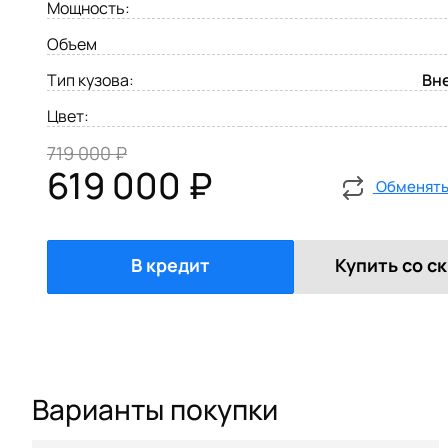
Мощность:
Объем
Тип кузова:
Вн
Цвет:
719 000 ₽
619 000 ₽
Обменять 
В кредит
Купить со с
Варианты покупки