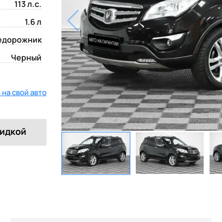
113 л.с.
1.6 л
едорожник
Черный
на свой авто
кидкой