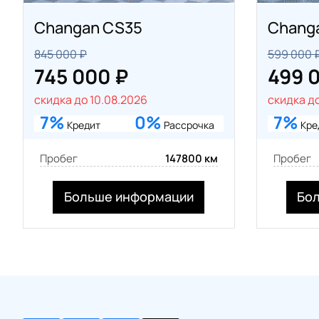
Changan CS35
Chang
845 000 ₽
599 000 
745 000 ₽
499 
скидка до 10.08.2026
скидка до
7%
0%
7%
Кредит
Рассрочка
Кре
Пробег
147800 км
Пробег
Больше информации
Бо