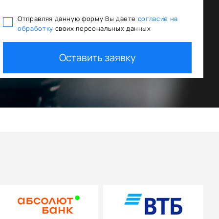
Отправляя данную форму Вы даете
согласие на
обработку
своих персональных данных
ования
Trade In как первый взнос
Оставить заявку
+ дополнительная скидка