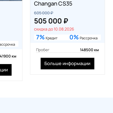
Changan CS35
605 000 ₽
505 000 ₽
скидка до 10.08.2026
7%
0%
Кредит
Рассрочка
ассрочка
Пробег
148500 км
141900 км
Больше информации
ции