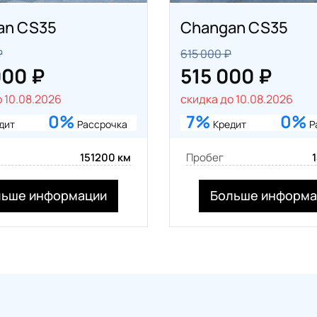
an CS35
Changan CS35
₽
615 000 ₽
000 ₽
515 000 ₽
 10.08.2026
скидка до 10.08.2026
0%
7%
0%
дит
Рассрочка
Кредит
Р
151200 км
Пробег
льше информации
Больше информа