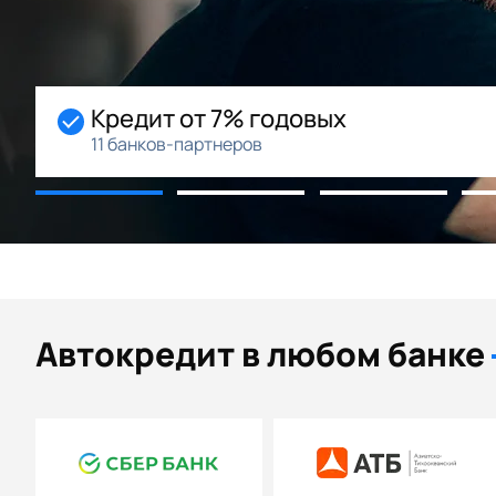
% годовых
Начальный
ров
Возможность р
Автокредит в любом банке