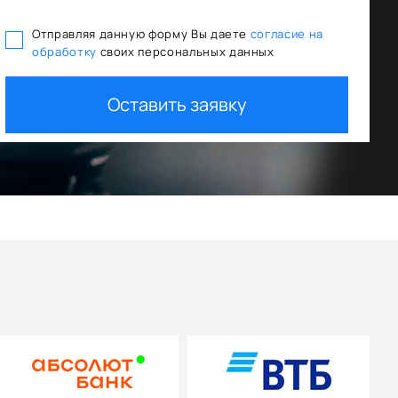
Отправляя данную форму Вы даете
согласие на
обработку
своих персональных данных
ммы льготного кредитования
Trade In 
Оставить заявку
ти авто
+ дополните