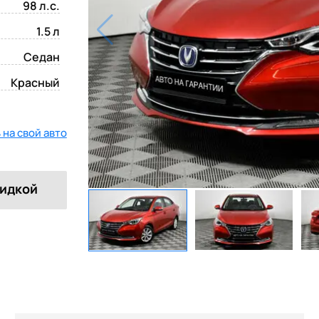
98 л.с.
1.5 л
Седан
Красный
на свой авто
кидкой