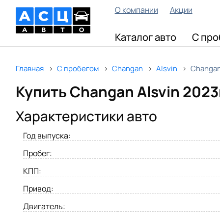
О компании
Акции
Каталог авто
С про
Главная
С пробегом
Changan
Alsvin
Changan
Купить Changan Alsvin 2023
Характеристики авто
Год выпуска:
Пробег:
КПП:
Привод:
Двигатель: