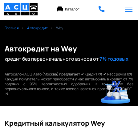
Каталог
Главная
Автокредит
Wey
Автокредит на Wey
кредит без первоначального взноса от
7% годовых
Автосалон АСЦ Авто (Москва) предлагает ✔ Кредит7% ✔ Рассрочка 0%.
Каждый покупатель может приобрести у нас автомобиль в кредит от 7%
годовых с 95% вероятностью одобрения, в том числе без
первоначального взноса, а также воспользоваться программой TRADE-
IN.
Кредитный калькулятор Wey