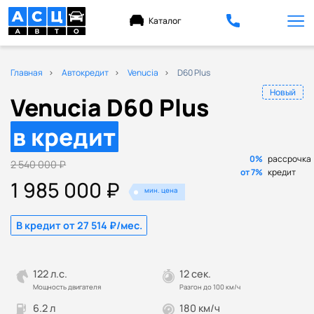
Каталог
Главная
Автокредит
Venucia
D60 Plus
Новый
Venucia D60 Plus
в кредит
0%
рассрочка
2 540 000 ₽
от 7%
кредит
1 985 000 ₽
мин. цена
В кредит от 27 514 ₽/мес.
122 л.с.
12 сек.
Мощность двигателя
Разгон до 100 км/ч
6.2 л
180 км/ч