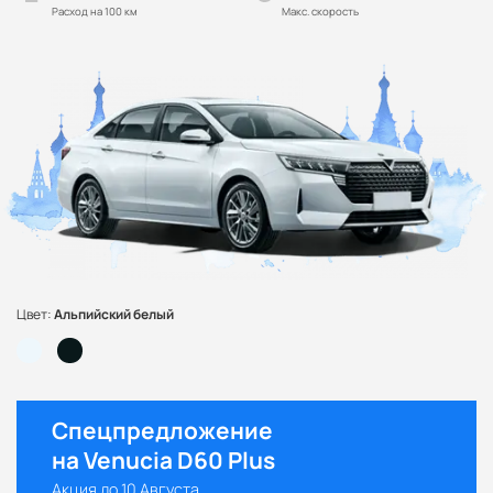
Расход на 100 км
Макс. скорость
Цвет:
Альпийский белый
Спецпредложение
на Venucia D60 Plus
Акция до 10 Августа