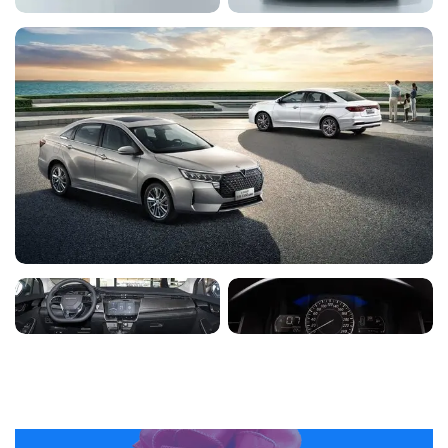
◉
-
-
-
ремня безопасности водителя
Автоматическая разблокировка
◉
-
-
-
при торможении
Электронная система
распределения тормозных усилий
◉
◉
-
◉
(EBD)
Система помощи при торможении
◉
◉
-
◉
(BA)
Система помощи при трогании на
◉
-
-
-
подъеме (HSA)
Система контроля давления в
◉
◉
◉
-
шинах (TPMS)
Дистанционное управление
◉
-
-
-
открытием крышки багажника
Центральный замок
◉
-
-
-
Автоматическая блокировка
◉
-
-
-
дверей при движении
Детский замок
◉
-
-
-
2 динамика
◉
-
-
-
1 USB-порт для зарядки
◉
◉
◉
-