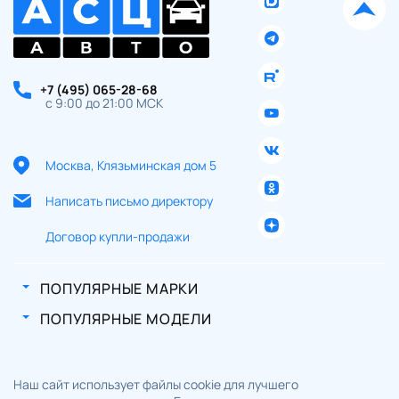
Система напоминания об
экстренном торможении с
-
-
◉
-
двойной вспышкой (ESS)
Камера заднего хода с
динамической линией разметки
-
-
◉
-
+7 (495) 065-28-68
(RVM)
с 9:00 до 21:00 МСК
Круиз-контроль (ASCD)
-
-
◉
-
Умный дистанционный ключ +
-
-
◉
-
запуск в одно касание
Москва, Клязьминская дом 5
4 динамика
-
-
◉
-
Светодиодные (LED) дневные
Написать письмо директору
-
-
-
◉
ходовые огни в форме крыльев
Договор купли-продажи
Бескаркасные дворники с
автоматической регулировкой,
-
-
-
◉
чувствительные к скорости
ПОПУЛЯРНЫЕ МАРКИ
17-дюймовые колесные диски из
-
-
-
◉
алюминиевого сплава
ПОПУЛЯРНЫЕ МОДЕЛИ
10'' HD-сенсорный экран
-
-
-
◉
5-дюймовая цветная приборная
-
-
-
◉
панель
Наш сайт использует файлы cookie для лучшего
Многофункциональное рулевое