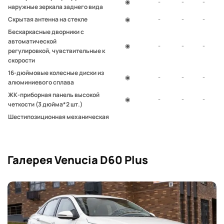
◉
-
-
-
наружные зеркала заднего вида
Скрытая антенна на стекле
◉
-
-
-
Бескаркасные дворники с
автоматической
◉
-
-
-
регулировкой, чувствительные к
скорости
16-дюймовые колесные диски из
◉
-
-
-
алюминиевого сплава
ЖК-приборная панель высокой
◉
-
-
-
четкости (3 дюйма*2 шт.)
Шестипозиционная механическая
регулировка водительского
◉
-
-
-
сиденья
Электростеклоподъёмники с
Галерея Venucia D60 Plus
защитой от защемления и
◉
-
-
-
подъемом в одно касание на
водительском сиденье
Ящик в центральном подлокотнике
◉
-
-
-
переднего ряда сидений
Салонный фильтр (с функцией
◉
-
◉
-
фильтрации PM2,5)