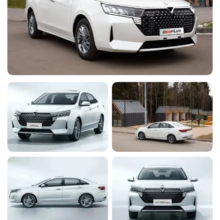
Внутреннее зеркало заднего вида
с антибликовым покрытием
◉
-
-
-
(ручное управление)
Передние и задние двойные ряды
◉
-
-
-
внутреннего освещения
Футляр для очков
◉
-
-
-
Розетка 12 В
◉
-
-
-
Зонирование кузова
◉
-
-
-
Кузов UHSS высокой жесткости и
◉
-
-
-
устойчивости к скручиванию
Передняя и задняя балки для
предотвращения
◉
-
-
-
столкновений высокой жесткости
Двойные подушки безопасности
◉
-
-
-
для передних сидений
Передние ремни безопасности с
◉
-
-
-
трехточечным преднатяжителем
Трехточечный ремень
◉
-
-
-
безопасности на задних сиденьях
Сигнализатор непристегнутого