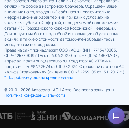
пользовательского опыта. Если вы не хотите их передавать,
-
-
-
◉
колесо (натуральная кожа)
отключите cookie в настройках браузера. Обращаем Ваше
Шестипозиционная
внимание на то, что данный сайт носит исключительно
автоматическая регулировка
-
-
-
◉
информационный характер и ни при каких условиях не
водительского сиденья
является публичной офертой, определяемой положениями
статьи 437 Гражданского кодекса Российской Федерации.
Большой люк с электроприводом
-
-
-
◉
Для получения более подробной информации об указанных
Освещение багажного отделения
-
-
-
◉
акциях, а также о стоимости автомобилей обращайтесь к
Дополнительная боковая подушка
менеджерам по продажам.
-
-
-
◉
безопасности переднего сиденья
Права на сайт принадлежат ООО «АСЦ» (ИНН 7743470305,
ОГРН 1257700197974 от 24.04.2025) тел. +7 (925) 436-17-07 ,
Дополнительная шторка
-
-
-
◉
адрес эл. почты buh@ascauto.ru. Кредитор: АО «ТБанк»,
безопасности
лицензия ЦБ РФ № 2673 от 09.07.2024. Страховой партнер: АО
Система напоминания об
«АльфаСтрахование» (лицензия ОС № 2239-03 от 13.11.2017 г.)
экстренном торможении с
-
-
-
◉
* Подробные условия кредитования
двойной вспышкой (ESS)
Система контроля давления в
© 2010 - 2026 Автосалон АСЦ Авто. Все права защищены.
шинах с функцией отображения
-
-
-
◉
Политика конфиденциальности
(TPMS)
Камера заднего хода с
динамической линией
-
-
-
◉
разметки (RVM)
Круиз-контроль с дисплеем
-
-
-
◉
скорости (ASCD)