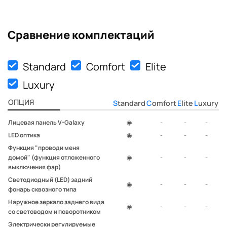
Сравнение комплектаций
Standard
Сomfort
Elite
Luxury
ОПЦИЯ
Standard
Сomfort
Elite
Luxury
Лицевая панель V-Galaxy
◉
-
-
-
LED оптика
◉
-
-
-
Функция "проводи меня
домой" (функция отложенного
◉
-
-
-
выключения фар)
Светодиодный (LED) задний
◉
-
-
-
фонарь сквозного типа
Наружное зеркало заднего вида
◉
-
-
-
со световодом и поворотником
Электрически регулируемые