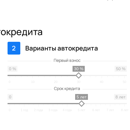
токредита
2
Варианты автокредита
0 %
30 %
50 %
0
10
20
30
40
50
0
5 лет
8 лет
0
1 год
2 года
3 года
4 года
5 лет
6 лет
7 лет
8 лет