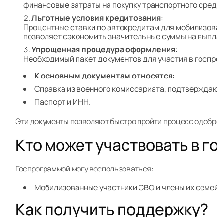
финансовые затраты на покупку транспортного сред
Льготные условия кредитования
:
Процентные ставки по автокредитам для мобилизова
позволяет сэкономить значительные суммы на выпла
Упрощенная процедура оформления
:
Необходимый пакет документов для участия в госпр
К основным документам относятся:
Справка из военного комиссариата, подтвержда
Паспорт и ИНН.
Эти документы позволяют быстро пройти процесс одобре
Кто может участвовать в 
Госпрограммой могу воспользоваться:
Мобилизованные участники СВО и члены их семей
Как получить поддержку?