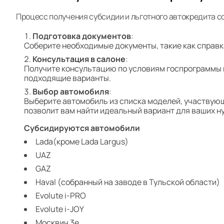
Процесс получения субсидии и льготного автокредита со
Подготовка документов
:
Соберите необходимые документы, такие как справк
Консультация в салоне
:
Получите консультацию по условиям госпрограммы и
подходящие варианты.
Выбор автомобиля
:
Выберите автомобиль из списка моделей, участвующ
позволит вам найти идеальный вариант для ваших ну
Субсидируются автомобили
Lada(кроме Lada Largus)
UAZ
GAZ
Haval (собранный на заводе в Тульской области)
Evolute i-PRO
Evolute i-JOY
Москвич 3е