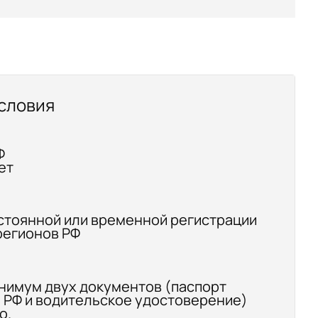
словия
Ф
ет
стоянной или временной регистрации
регионов РФ
нимум двух документов (паспорт
 РФ и водительское удостоверение)
о.